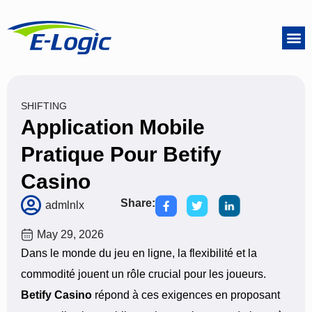
SHIFTING
Application Mobile
Pratique Pour Betify
Casino
Share:
admlnlx
May 29, 2026
Dans le monde du jeu en ligne, la flexibilité et la
commodité jouent un rôle crucial pour les joueurs.
Betify Casino
répond à ces exigences en proposant