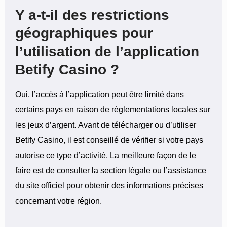
Y a-t-il des restrictions
géographiques pour
l’utilisation de l’application
Betify Casino ?
Oui, l’accès à l’application peut être limité dans
certains pays en raison de réglementations locales sur
les jeux d’argent. Avant de télécharger ou d’utiliser
Betify Casino, il est conseillé de vérifier si votre pays
autorise ce type d’activité. La meilleure façon de le
faire est de consulter la section légale ou l’assistance
du site officiel pour obtenir des informations précises
concernant votre région.