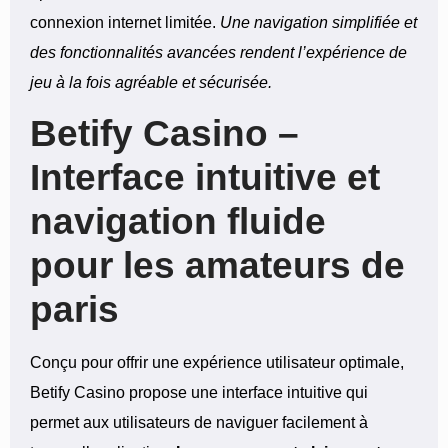
connexion internet limitée.
Une navigation simplifiée et
des fonctionnalités avancées rendent l’expérience de
jeu à la fois agréable et sécurisée.
Betify Casino –
Interface intuitive et
navigation fluide
pour les amateurs de
paris
Conçu pour offrir une expérience utilisateur optimale,
Betify Casino propose une interface intuitive qui
permet aux utilisateurs de naviguer facilement à