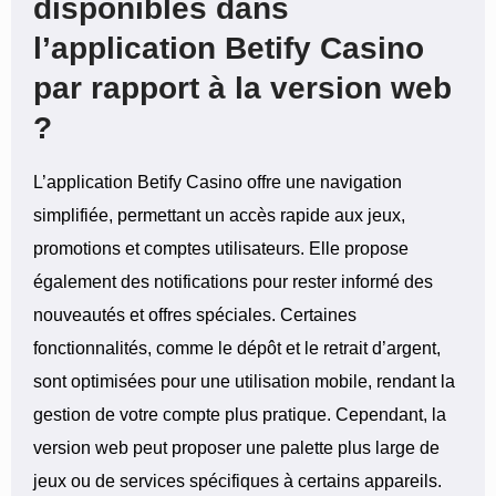
disponibles dans
l’application Betify Casino
par rapport à la version web
?
L’application Betify Casino offre une navigation
simplifiée, permettant un accès rapide aux jeux,
promotions et comptes utilisateurs. Elle propose
également des notifications pour rester informé des
nouveautés et offres spéciales. Certaines
fonctionnalités, comme le dépôt et le retrait d’argent,
sont optimisées pour une utilisation mobile, rendant la
gestion de votre compte plus pratique. Cependant, la
version web peut proposer une palette plus large de
jeux ou de services spécifiques à certains appareils.