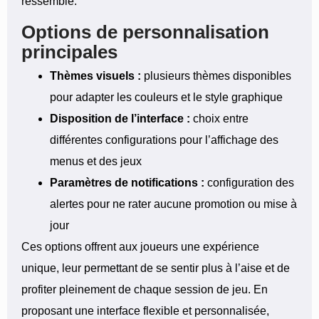
ressemble.
Options de personnalisation
principales
Thèmes visuels :
plusieurs thèmes disponibles
pour adapter les couleurs et le style graphique
Disposition de l’interface :
choix entre
différentes configurations pour l’affichage des
menus et des jeux
Paramètres de notifications :
configuration des
alertes pour ne rater aucune promotion ou mise à
jour
Ces options offrent aux joueurs une expérience
unique, leur permettant de se sentir plus à l’aise et de
profiter pleinement de chaque session de jeu. En
proposant une interface flexible et personnalisée,