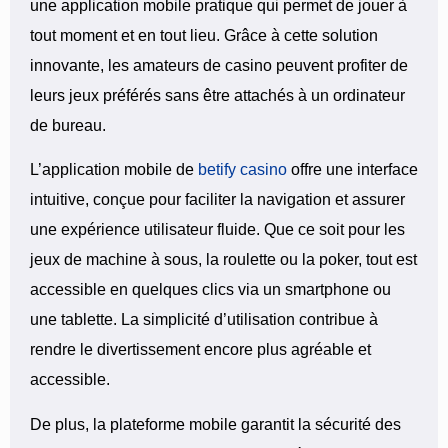
une application mobile pratique qui permet de jouer à
tout moment et en tout lieu. Grâce à cette solution
innovante, les amateurs de casino peuvent profiter de
leurs jeux préférés sans être attachés à un ordinateur
de bureau.
L’application mobile de
betify casino
offre une interface
intuitive, conçue pour faciliter la navigation et assurer
une expérience utilisateur fluide. Que ce soit pour les
jeux de machine à sous, la roulette ou la poker, tout est
accessible en quelques clics via un smartphone ou
une tablette. La simplicité d’utilisation contribue à
rendre le divertissement encore plus agréable et
accessible.
De plus, la plateforme mobile garantit la sécurité des