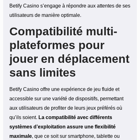
Betify Casino s’engage à répondre aux attentes de ses
utilisateurs de manière optimale.
Compatibilité multi-
plateformes pour
jouer en déplacement
sans limites
Betify Casino offre une expérience de jeu fluide et
accessible sur une variété de dispositifs, permettant
aux utilisateurs de profiter de leurs jeux préférés où
qu’ils soient.
La compatibilité avec différents
systèmes d’exploitation assure une flexibilité
maximale
, que ce soit sur smartphone, tablette ou