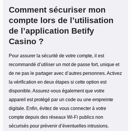
Comment sécuriser mon
compte lors de l’utilisation
de l’application Betify
Casino ?
Pour assurer la sécurité de votre compte, il est
recommandé d’utiliser un mot de passe fort, unique et
de ne pas le partager avec d’autres personnes. Activez
la vérification en deux étapes si cette option est
disponible. Assurez-vous également que votre
appareil est protégé par un code ou une empreinte
digitale. Enfin, évitez de vous connecter à votre
compte depuis des réseaux Wi-Fi publics non
sécurisés pour prévenir d’éventuelles intrusions.