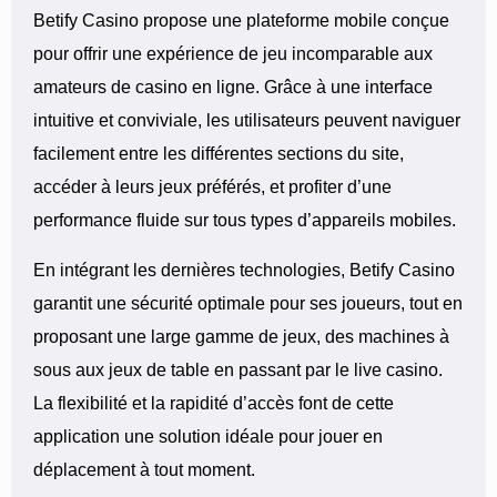
Betify Casino propose une plateforme mobile conçue
pour offrir une expérience de jeu incomparable aux
amateurs de casino en ligne. Grâce à une interface
intuitive et conviviale, les utilisateurs peuvent naviguer
facilement entre les différentes sections du site,
accéder à leurs jeux préférés, et profiter d’une
performance fluide sur tous types d’appareils mobiles.
En intégrant les dernières technologies, Betify Casino
garantit une sécurité optimale pour ses joueurs, tout en
proposant une large gamme de jeux, des machines à
sous aux jeux de table en passant par le live casino.
La flexibilité et la rapidité d’accès font de cette
application une solution idéale pour jouer en
déplacement à tout moment.