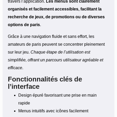
travers l’application.
Les menus sont clairement
organisés et facilement accessibles, facilitant la
recherche de jeux, de promotions ou de diverses
options de paris
.
Grâce à une navigation fluide et sans effort, les
amateurs de paris peuvent se concentrer pleinement
sur leur jeu.
Chaque étape de l’utilisation est
simplifiée, offrant un parcours utilisateur agréable et
efficace
.
Fonctionnalités clés de
l’interface
Design épuré favorisant une prise en main
rapide
Menus intuitifs avec icônes facilement