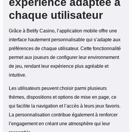
expérience adaptée à
chaque utilisateur
Grâce à Betify Casino, l’application mobile offre une
interface hautement personnalisable qui s’adapte aux
préférences de chaque utilisateur. Cette fonctionnalité
permet aux joueurs de configurer leur environnement
de jeu, rendant leur expérience plus agréable et
intuitive.
Les utilisateurs peuvent choisir parmi plusieurs
thèmes, dispositions et options de mise en page, ce
qui facilite la navigation et l’accès à leurs jeux favoris.
La personnalisation contribue également à renforcer
l’engagement en créant une atmosphère qui leur