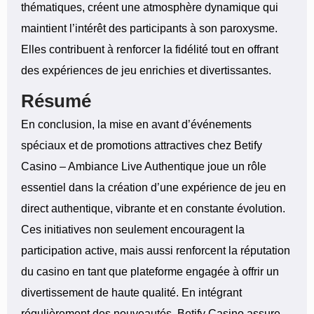
thématiques, créent une atmosphère dynamique qui
maintient l’intérêt des participants à son paroxysme.
Elles contribuent à renforcer la fidélité tout en offrant
des expériences de jeu enrichies et divertissantes.
Résumé
En conclusion, la mise en avant d’événements
spéciaux et de promotions attractives chez Betify
Casino – Ambiance Live Authentique joue un rôle
essentiel dans la création d’une expérience de jeu en
direct authentique, vibrante et en constante évolution.
Ces initiatives non seulement encouragent la
participation active, mais aussi renforcent la réputation
du casino en tant que plateforme engagée à offrir un
divertissement de haute qualité. En intégrant
régulièrement des nouveautés, Betify Casino assure