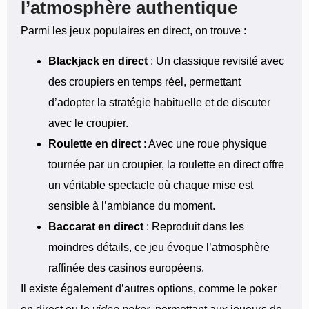
l’atmosphère authentique
Parmi les jeux populaires en direct, on trouve :
Blackjack en direct
: Un classique revisité avec
des croupiers en temps réel, permettant
d’adopter la stratégie habituelle et de discuter
avec le croupier.
Roulette en direct
: Avec une roue physique
tournée par un croupier, la roulette en direct offre
un véritable spectacle où chaque mise est
sensible à l’ambiance du moment.
Baccarat en direct
: Reproduit dans les
moindres détails, ce jeu évoque l’atmosphère
raffinée des casinos européens.
Il existe également d’autres options, comme le poker