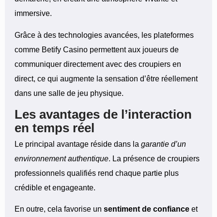
immersive.
Grâce à des technologies avancées, les plateformes
comme Betify Casino permettent aux joueurs de
communiquer directement avec des croupiers en
direct, ce qui augmente la sensation d’être réellement
dans une salle de jeu physique.
Les avantages de l’interaction
en temps réel
Le principal avantage réside dans la
garantie d’un
environnement authentique
. La présence de croupiers
professionnels qualifiés rend chaque partie plus
crédible et engageante.
En outre, cela favorise un
sentiment de confiance
et