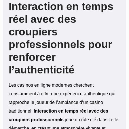
Interaction en temps
réel avec des
croupiers
professionnels pour
renforcer
l’authenticité
Les casinos en ligne modernes cherchent
constamment à offrir une expérience authentique qui
rapproche le joueur de l’ambiance d’un casino
traditionnel.
Interaction en temps réel avec des
croupiers professionnels
joue un rôle clé dans cette
démarche, en créant une atmosphère vivante et