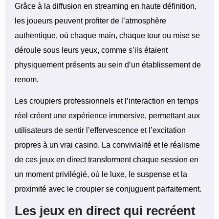
Grâce à la diffusion en streaming en haute définition,
les joueurs peuvent profiter de l’atmosphère
authentique, où chaque main, chaque tour ou mise se
déroule sous leurs yeux, comme s’ils étaient
physiquement présents au sein d’un établissement de
renom.
Les croupiers professionnels et l’interaction en temps
réel créent une expérience immersive, permettant aux
utilisateurs de sentir l’effervescence et l’excitation
propres à un vrai casino. La convivialité et le réalisme
de ces jeux en direct transforment chaque session en
un moment privilégié, où le luxe, le suspense et la
proximité avec le croupier se conjuguent parfaitement.
Les jeux en direct qui recréent