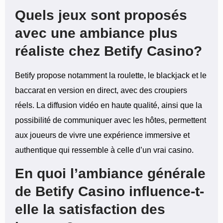
Quels jeux sont proposés
avec une ambiance plus
réaliste chez Betify Casino?
Betify propose notamment la roulette, le blackjack et le
baccarat en version en direct, avec des croupiers
réels. La diffusion vidéo en haute qualité, ainsi que la
possibilité de communiquer avec les hôtes, permettent
aux joueurs de vivre une expérience immersive et
authentique qui ressemble à celle d’un vrai casino.
En quoi l’ambiance générale
de Betify Casino influence-t-
elle la satisfaction des