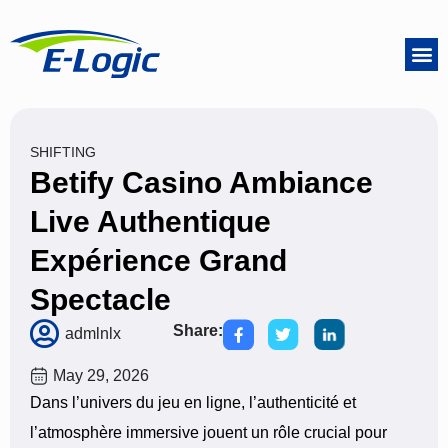
SHIFTING
Betify Casino Ambiance
Live Authentique
Expérience Grand
Spectacle
Share:
admlnlx
May 29, 2026
Dans l’univers du jeu en ligne, l’authenticité et
l’atmosphère immersive jouent un rôle crucial pour