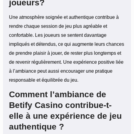
joueurs?
Une atmosphère soignée et authentique contribue à
rendre chaque session de jeu plus agréable et
confortable. Les joueurs se sentent davantage
impliqués et détendus, ce qui augmente leurs chances
de prendre plaisir à jouer, de rester plus longtemps et
de revenir régulièrement. Une expérience positive liée
à l’ambiance peut aussi encourager une pratique
responsable et équilibrée du jeu.
Comment l’ambiance de
Betify Casino contribue-t-
elle à une expérience de jeu
authentique ?