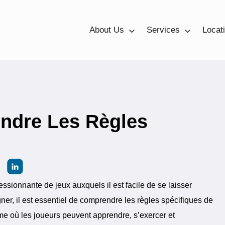
About Us
Services
Locat
endre Les Règles
ssionnante de jeux auxquels il est facile de se laisser
er, il est essentiel de comprendre les règles spécifiques de
e où les joueurs peuvent apprendre, s’exercer et