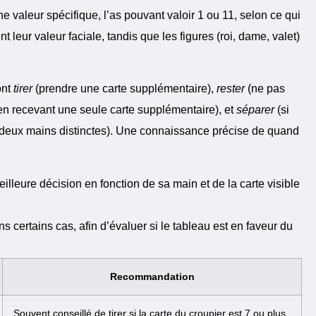
 valeur spécifique, l’as pouvant valoir 1 ou 11, selon ce qui
t leur valeur faciale, tandis que les figures (roi, dame, valet)
ont
tirer
(prendre une carte supplémentaire),
rester
(ne pas
en recevant une seule carte supplémentaire), et
séparer
(si
e deux mains distinctes). Une connaissance précise de quand
eilleure décision en fonction de sa main et de la carte visible
s certains cas, afin d’évaluer si le tableau est en faveur du
Recommandation
Souvent conseillé de tirer si la carte du croupier est 7 ou plus,