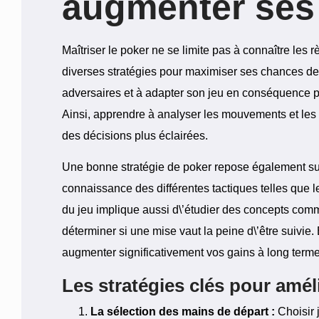
augmenter ses
Maîtriser le poker ne se limite pas à connaître les r
diverses stratégies pour maximiser ses chances de 
adversaires et à adapter son jeu en conséquence peut
Ainsi, apprendre à analyser les mouvements et les
des décisions plus éclairées.
Une bonne stratégie de poker repose également sur 
connaissance des différentes tactiques telles que le
du jeu implique aussi d\’étudier des concepts comme
déterminer si une mise vaut la peine d\’être suivie.
augmenter significativement vos gains à long terme
Les stratégies clés pour amél
La sélection des mains de départ :
Choisir 