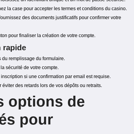
ez la case pour accepter les termes et conditions du casino.
ournissez des documents justificatifs pour confirmer votre
ton pour finaliser la création de votre compte.
 rapide
rs du remplissage du formulaire.
la sécurité de votre compte.
 inscription si une confirmation par email est requise.
ur éviter des retards lors de vos dépôts ou retraits.
s options de
és pour