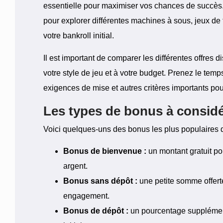
essentielle pour maximiser vos chances de succès. 
pour explorer différentes machines à sous, jeux de 
votre bankroll initial.
Il est important de comparer les différentes offres 
votre style de jeu et à votre budget. Prenez le temp
exigences de mise et autres critères importants pou
Les types de bonus à considé
Voici quelques-uns des bonus les plus populaires 
Bonus de bienvenue :
un montant gratuit pou
argent.
Bonus sans dépôt :
une petite somme offert
engagement.
Bonus de dépôt :
un pourcentage supplémenta