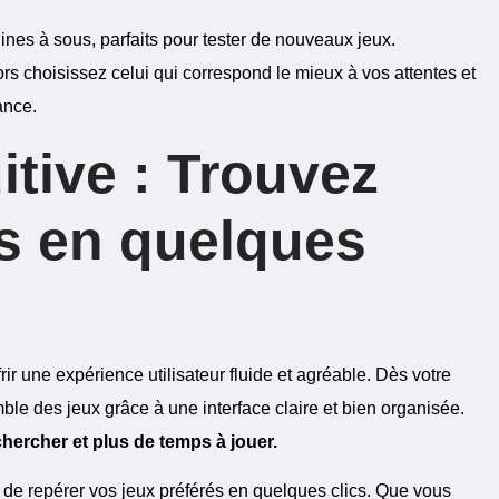
ines à sous, parfaits pour tester de nouveaux jeux.
 choisissez celui qui correspond le mieux à vos attentes et
ance.
itive : Trouvez
is en quelques
rir une expérience utilisateur fluide et agréable. Dès votre
le des jeux grâce à une interface claire et bien organisée.
ercher et plus de temps à jouer.
e de repérer vos jeux préférés en quelques clics. Que vous