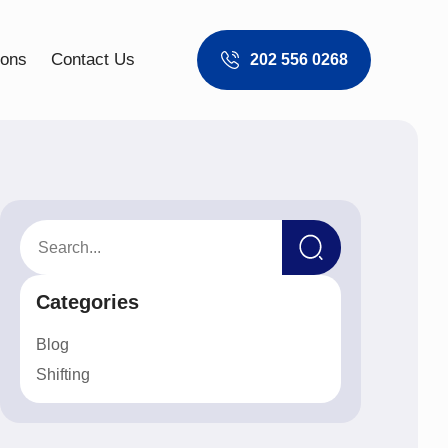
ions
Contact Us
202 556 0268
Categories
Blog
Shifting