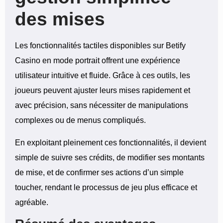
des mises
Les fonctionnalités tactiles disponibles sur Betify
Casino en mode portrait offrent une expérience
utilisateur intuitive et fluide. Grâce à ces outils, les
joueurs peuvent ajuster leurs mises rapidement et
avec précision, sans nécessiter de manipulations
complexes ou de menus compliqués.
En exploitant pleinement ces fonctionnalités, il devient
simple de suivre ses crédits, de modifier ses montants
de mise, et de confirmer ses actions d’un simple
toucher, rendant le processus de jeu plus efficace et
agréable.