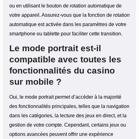
ou en utilisant le bouton de rotation automatique de
votre appareil. Assurez-vous que la fonction de rotation
automatique est activée dans les paramètres de votre
smartphone ou tablette pour faciliter cette transition.
Le mode portrait est-il
compatible avec toutes les
fonctionnalités du casino
sur mobile ?
Oui, le mode portrait permet d’accéder à la majorité
des fonctionnalités principales, telles que la navigation
dans les catégories, la lecture des jeux en direct, et la
gestion de votre compte. Cependant, certains jeux ou
options avancées peuvent offrir une expérience