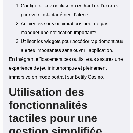
Configurer la « notification en haut de l’écran »
pour voir instantanément l’alerte.
Activer les sons ou vibrations pour ne pas
manquer une notification importante.
Utiliser les widgets pour accéder rapidement aux
alertes importantes sans ouvrir l’application.
En intégrant efficacement ces outils, vous assurez une
expérience de jeu ininterrompue et pleinement
immersive en mode portrait sur Betify Casino.
Utilisation des
fonctionnalités
tactiles pour une
gestion simplifiée