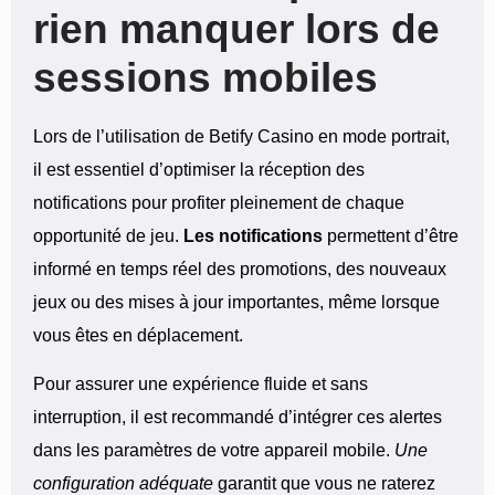
rien manquer lors de
sessions mobiles
Lors de l’utilisation de Betify Casino en mode portrait,
il est essentiel d’optimiser la réception des
notifications pour profiter pleinement de chaque
opportunité de jeu.
Les notifications
permettent d’être
informé en temps réel des promotions, des nouveaux
jeux ou des mises à jour importantes, même lorsque
vous êtes en déplacement.
Pour assurer une expérience fluide et sans
interruption, il est recommandé d’intégrer ces alertes
dans les paramètres de votre appareil mobile.
Une
configuration adéquate
garantit que vous ne raterez