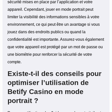
sécurité mises en place par l’application et votre
appareil. Cependant, jouer en mode portrait peut
limiter la visibilité des informations sensibles à votre
environnement, ce qui peut être un avantage si vous
jouez dans des endroits publics ou quand la
confidentialité est importante. Assurez-vous également
que votre appareil est protégé par un mot de passe ou
une biométrie pour renforcer la sécurité de votre
compte.
Existe-t-il des conseils pour
optimiser l’utilisation de
Betify Casino en mode
portrait ?