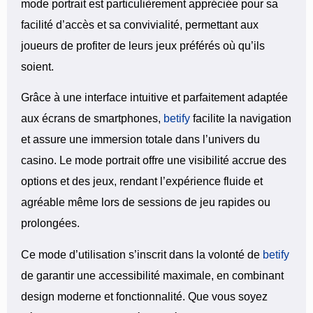
mode portrait est particulièrement appréciée pour sa
facilité d’accès et sa convivialité, permettant aux
joueurs de profiter de leurs jeux préférés où qu’ils
soient.
Grâce à une interface intuitive et parfaitement adaptée
aux écrans de smartphones,
betify
facilite la navigation
et assure une immersion totale dans l’univers du
casino. Le mode portrait offre une visibilité accrue des
options et des jeux, rendant l’expérience fluide et
agréable même lors de sessions de jeu rapides ou
prolongées.
Ce mode d’utilisation s’inscrit dans la volonté de
betify
de garantir une accessibilité maximale, en combinant
design moderne et fonctionnalité. Que vous soyez