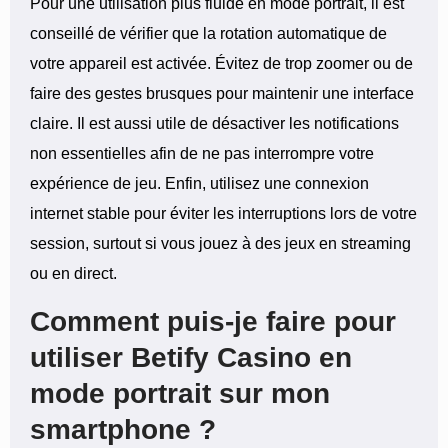
Pour une utilisation plus fluide en mode portrait, il est
conseillé de vérifier que la rotation automatique de
votre appareil est activée. Évitez de trop zoomer ou de
faire des gestes brusques pour maintenir une interface
claire. Il est aussi utile de désactiver les notifications
non essentielles afin de ne pas interrompre votre
expérience de jeu. Enfin, utilisez une connexion
internet stable pour éviter les interruptions lors de votre
session, surtout si vous jouez à des jeux en streaming
ou en direct.
Comment puis-je faire pour
utiliser Betify Casino en
mode portrait sur mon
smartphone ?