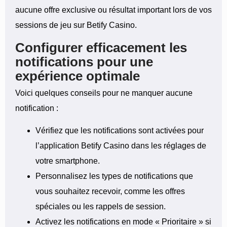
aucune offre exclusive ou résultat important lors de vos
sessions de jeu sur Betify Casino.
Configurer efficacement les
notifications pour une
expérience optimale
Voici quelques conseils pour ne manquer aucune
notification :
Vérifiez que les notifications sont activées pour
l’application Betify Casino dans les réglages de
votre smartphone.
Personnalisez les types de notifications que
vous souhaitez recevoir, comme les offres
spéciales ou les rappels de session.
Activez les notifications en mode « Prioritaire » si