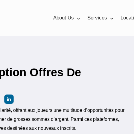
About Us
Services
Locat
iption Offres De
rité, offrant aux joueurs une multitude d’opportunités pour
agner de grosses sommes d’argent. Parmi ces plateformes,
ives destinées aux nouveaux inscrits.