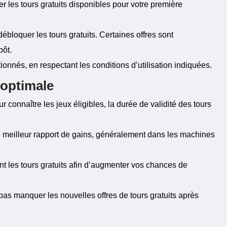
er les tours gratuits disponibles pour votre première
débloquer les tours gratuits. Certaines offres sont
pôt.
tionnés, en respectant les conditions d’utilisation indiquées.
 optimale
r connaître les jeux éligibles, la durée de validité des tours
t le meilleur rapport de gains, généralement dans les machines
ent les tours gratuits afin d’augmenter vos chances de
as manquer les nouvelles offres de tours gratuits après