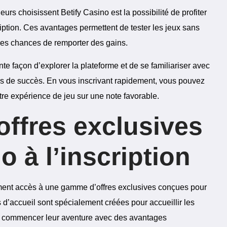
urs choisissent Betify Casino est la possibilité de profiter
ription. Ces avantages permettent de tester les jeux sans
ures chances de remporter des gains.
te façon d’explorer la plateforme et de se familiariser avec
es de succès. En vous inscrivant rapidement, vous pouvez
re expérience de jeu sur une note favorable.
offres exclusives
o à l’inscription
ment accès à une gamme d’offres exclusives conçues pour
d’accueil sont spécialement créées pour accueillir les
de commencer leur aventure avec des avantages