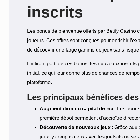
inscrits
Les bonus de bienvenue offerts par Betify Casino 
joueurs. Ces offres sont conçues pour enrichir l’exp
de découvrir une large gamme de jeux sans risque
En tirant parti de ces bonus, les nouveaux inscrit
initial, ce qui leur donne plus de chances de rempor
plateforme.
Les principaux bénéfices de
Augmentation du capital de jeu
: Les bonus
première dépôt permettent d’accroître directe
Découverte de nouveaux jeux
: Grâce aux b
jeux, y compris ceux avec lesquels ils ne sera