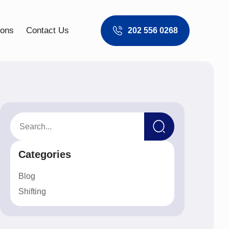
ions
Contact Us
202 556 0268
Categories
Blog
Shifting