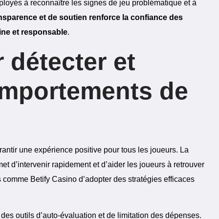
loyés à reconnaître les signes de jeu problématique et à
ansparence et de soutien renforce la confiance des
ine et responsable
.
 détecter et
omportements de
antir une expérience positive pour tous les joueurs. La
t d’intervenir rapidement et d’aider les joueurs à retrouver
mes comme Betify Casino d’adopter des stratégies efficaces
des outils d’auto-évaluation et de limitation des dépenses.