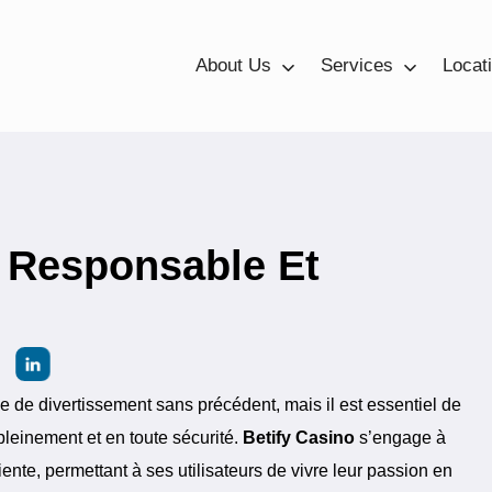
About Us
Services
Locat
r Responsable Et
 de divertissement sans précédent, mais il est essentiel de
pleinement et en toute sécurité.
Betify Casino
s’engage à
ente, permettant à ses utilisateurs de vivre leur passion en