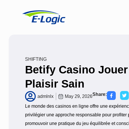
SHIFTING
Betify Casino Joue
Plaisir Sain
Share:
admlnlx
May 29, 2026
Le monde des casinos en ligne offre une expérience
privilégier une approche responsable pour profiter 
promouvoir une pratique du jeu équilibrée et consci