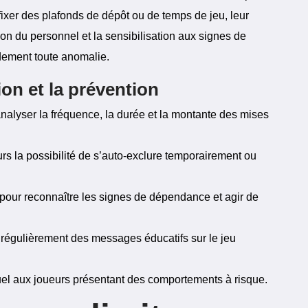
e fixer des plafonds de dépôt ou de temps de jeu, leur
ion du personnel et la sensibilisation aux signes de
dement toute anomalie.
ion et la prévention
nalyser la fréquence, la durée et la montante des mises
s la possibilité de s’auto-exclure temporairement ou
pour reconnaître les signes de dépendance et agir de
 régulièrement des messages éducatifs sur le jeu
duel aux joueurs présentant des comportements à risque.