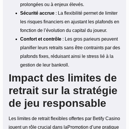
prolongées ou à enjeux élevés.
Sécurité accrue
: La flexibilité permet de limiter
les risques financiers en ajustant les plafonds en
fonction de l’évolution du capital du joueur.
Confort et contrôle
: Les gros parieurs peuvent
planifier leurs retraits sans être contraints par des
plafonds fixes, réduisant ainsi le stress lié à la
gestion de leur bankroll.
Impact des limites de
retrait sur la stratégie
de jeu responsable
Les limites de retrait flexibles offertes par Betify Casino
jouent un rôle crucial dans laPromotion d’une pratique