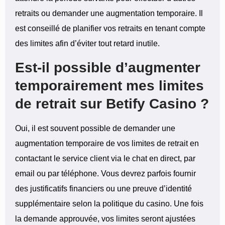
retraits ou demander une augmentation temporaire. Il
est conseillé de planifier vos retraits en tenant compte
des limites afin d’éviter tout retard inutile.
Est-il possible d’augmenter
temporairement mes limites
de retrait sur Betify Casino ?
Oui, il est souvent possible de demander une
augmentation temporaire de vos limites de retrait en
contactant le service client via le chat en direct, par
email ou par téléphone. Vous devrez parfois fournir
des justificatifs financiers ou une preuve d’identité
supplémentaire selon la politique du casino. Une fois
la demande approuvée, vos limites seront ajustées