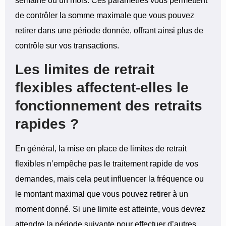
semaine ou un mois. Ces paramètres vous permettent
de contrôler la somme maximale que vous pouvez
retirer dans une période donnée, offrant ainsi plus de
contrôle sur vos transactions.
Les limites de retrait
flexibles affectent-elles le
fonctionnement des retraits
rapides ?
En général, la mise en place de limites de retrait
flexibles n’empêche pas le traitement rapide de vos
demandes, mais cela peut influencer la fréquence ou
le montant maximal que vous pouvez retirer à un
moment donné. Si une limite est atteinte, vous devrez
attendre la période suivante pour effectuer d’autres