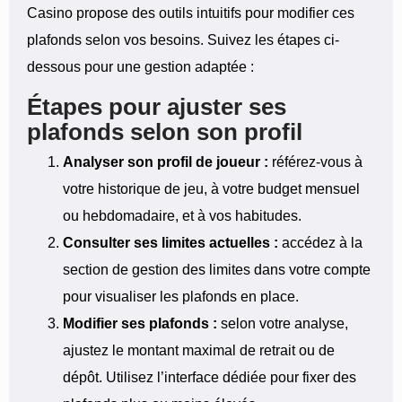
Casino propose des outils intuitifs pour modifier ces
plafonds selon vos besoins. Suivez les étapes ci-
dessous pour une gestion adaptée :
Étapes pour ajuster ses
plafonds selon son profil
Analyser son profil de joueur :
référez-vous à
votre historique de jeu, à votre budget mensuel
ou hebdomadaire, et à vos habitudes.
Consulter ses limites actuelles :
accédez à la
section de gestion des limites dans votre compte
pour visualiser les plafonds en place.
Modifier ses plafonds :
selon votre analyse,
ajustez le montant maximal de retrait ou de
dépôt. Utilisez l’interface dédiée pour fixer des