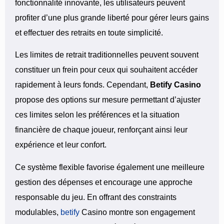
fonctionnalité innovante, les utilisateurs peuvent
profiter d’une plus grande liberté pour gérer leurs gains
et effectuer des retraits en toute simplicité.
Les limites de retrait traditionnelles peuvent souvent
constituer un frein pour ceux qui souhaitent accéder
rapidement à leurs fonds. Cependant,
Betify Casino
propose des options sur mesure permettant d’ajuster
ces limites selon les préférences et la situation
financière de chaque joueur, renforçant ainsi leur
expérience et leur confort.
Ce système flexible favorise également une meilleure
gestion des dépenses et encourage une approche
responsable du jeu. En offrant des constraints
modulables,
betify
Casino montre son engagement