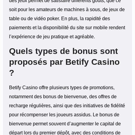
des jeux permet de satisfaire différents goûts, que ce
soit pour les amateurs de machines à sous, de jeux de
table ou de vidéo poker. En plus, la rapidité des
paiements et la disponibilité du site sur mobile rendent
l’expérience de jeu pratique et agréable.
Quels types de bonus sont
proposés par Betify Casino
?
Betify Casino offre plusieurs types de promotions,
notamment des bonus de bienvenue, des offres de
recharge régulières, ainsi que des initiatives de fidélité
pour récompenser les joueurs assidus. Le bonus de
bienvenue permet souvent d’augmenter le capital de
départ lors du premier dépôt, avec des conditions de