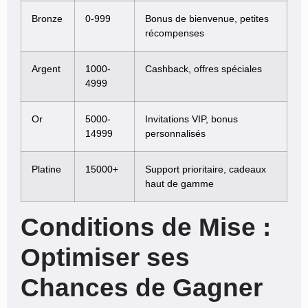
Bronze
0-999
Bonus de bienvenue, petites
récompenses
Argent
1000-
Cashback, offres spéciales
4999
Or
5000-
Invitations VIP, bonus
14999
personnalisés
Platine
15000+
Support prioritaire, cadeaux
haut de gamme
Conditions de Mise :
Optimiser ses
Chances de Gagner