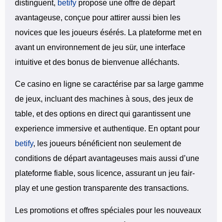
distinguent,
betify
propose une offre de départ
avantageuse, conçue pour attirer aussi bien les
novices que les joueurs ésérés. La plateforme met en
avant un environnement de jeu sür, une interface
intuitive et des bonus de bienvenue alléchants.
Ce casino en ligne se caractérise par sa large gamme
de jeux, incluant des machines à sous, des jeux de
table, et des options en direct qui garantissent une
experience immersive et authentique. En optant pour
betify
, les joueurs bénéficient non seulement de
conditions de départ avantageuses mais aussi d’une
plateforme fiable, sous licence, assurant un jeu fair-
play et une gestion transparente des transactions.
Les promotions et offres spéciales pour les nouveaux