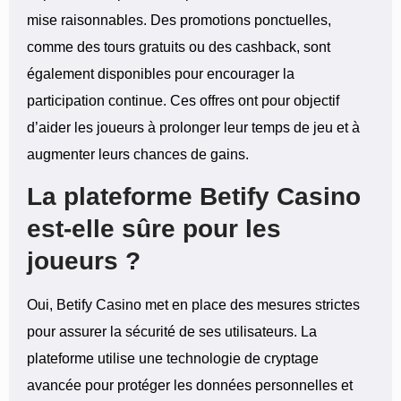
mise raisonnables. Des promotions ponctuelles,
comme des tours gratuits ou des cashback, sont
également disponibles pour encourager la
participation continue. Ces offres ont pour objectif
d’aider les joueurs à prolonger leur temps de jeu et à
augmenter leurs chances de gains.
La plateforme Betify Casino
est-elle sûre pour les
joueurs ?
Oui, Betify Casino met en place des mesures strictes
pour assurer la sécurité de ses utilisateurs. La
plateforme utilise une technologie de cryptage
avancée pour protéger les données personnelles et