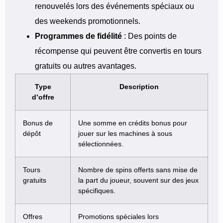
renouvelés lors des événements spéciaux ou
des weekends promotionnels.
Programmes de fidélité
: Des points de
récompense qui peuvent être convertis en tours
gratuits ou autres avantages.
Type
Description
d’offre
Bonus de
Une somme en crédits bonus pour
dépôt
jouer sur les machines à sous
sélectionnées.
Tours
Nombre de spins offerts sans mise de
gratuits
la part du joueur, souvent sur des jeux
spécifiques.
Offres
Promotions spéciales lors