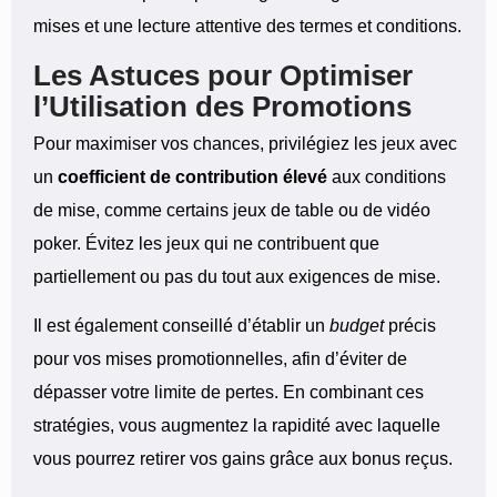
mises et une lecture attentive des termes et conditions.
Les Astuces pour Optimiser
l’Utilisation des Promotions
Pour maximiser vos chances, privilégiez les jeux avec
un
coefficient de contribution élevé
aux conditions
de mise, comme certains jeux de table ou de vidéo
poker. Évitez les jeux qui ne contribuent que
partiellement ou pas du tout aux exigences de mise.
Il est également conseillé d’établir un
budget
précis
pour vos mises promotionnelles, afin d’éviter de
dépasser votre limite de pertes. En combinant ces
stratégies, vous augmentez la rapidité avec laquelle
vous pourrez retirer vos gains grâce aux bonus reçus.