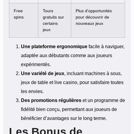
Free
Tours
Plus d’opportunités
spins
gratuits sur
pour découvrir de
certains
nouveaux jeux
jeux
Une plateforme ergonomique
facile à naviguer,
adaptée aux débutants comme aux joueurs
expérimentés.
Une variété de jeux
, incluant machines à sous,
jeux de table et live casino, pour satisfaire toutes
les envies.
Des promotions régulières
et un programme de
fidélité bien conçu, permettant aux joueurs de
bénéficier d’avantages sur le long terme.
Les Bonus de