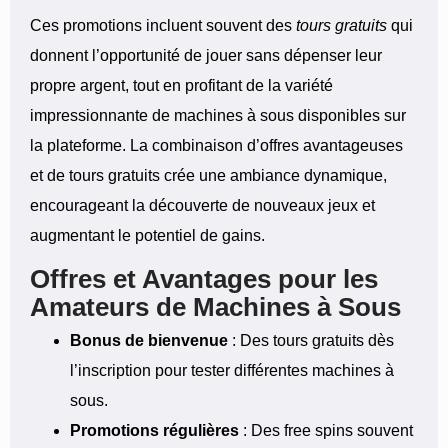
Ces promotions incluent souvent des
tours gratuits
qui
donnent l’opportunité de jouer sans dépenser leur
propre argent, tout en profitant de la variété
impressionnante de machines à sous disponibles sur
la plateforme. La combinaison d’offres avantageuses
et de tours gratuits crée une ambiance dynamique,
encourageant la découverte de nouveaux jeux et
augmentant le potentiel de gains.
Offres et Avantages pour les
Amateurs de Machines à Sous
Bonus de bienvenue
: Des tours gratuits dès
l’inscription pour tester différentes machines à
sous.
Promotions régulières
: Des free spins souvent