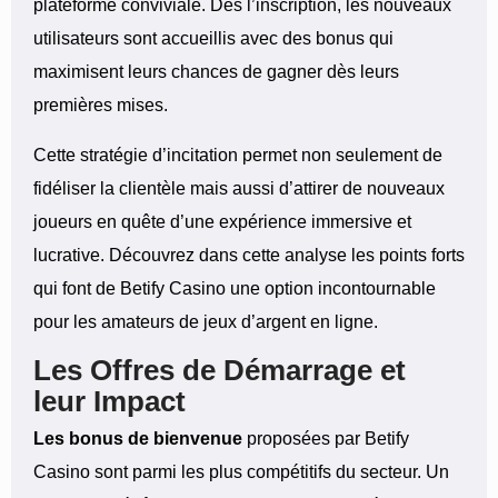
plateforme conviviale. Dès l’inscription, les nouveaux
utilisateurs sont accueillis avec des bonus qui
maximisent leurs chances de gagner dès leurs
premières mises.
Cette stratégie d’incitation permet non seulement de
fidéliser la clientèle mais aussi d’attirer de nouveaux
joueurs en quête d’une expérience immersive et
lucrative. Découvrez dans cette analyse les points forts
qui font de Betify Casino une option incontournable
pour les amateurs de jeux d’argent en ligne.
Les Offres de Démarrage et
leur Impact
Les bonus de bienvenue
proposées par Betify
Casino sont parmi les plus compétitifs du secteur. Un