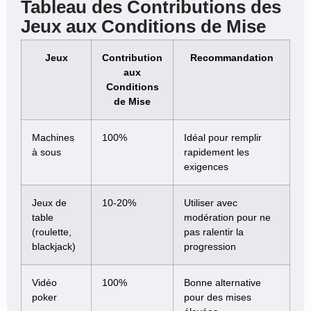
Tableau des Contributions des
Jeux aux Conditions de Mise
Jeux
Contribution
Recommandation
aux
Conditions
de Mise
Machines
100%
Idéal pour remplir
à sous
rapidement les
exigences
Jeux de
10-20%
Utiliser avec
table
modération pour ne
(roulette,
pas ralentir la
blackjack)
progression
Vidéo
100%
Bonne alternative
poker
pour des mises