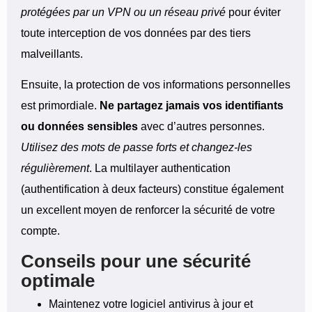
protégées par un VPN ou un réseau privé
pour éviter
toute interception de vos données par des tiers
malveillants.
Ensuite, la protection de vos informations personnelles
est primordiale.
Ne partagez jamais vos identifiants
ou données sensibles
avec d’autres personnes.
Utilisez des mots de passe forts et changez-les
régulièrement
. La multilayer authentication
(authentification à deux facteurs) constitue également
un excellent moyen de renforcer la sécurité de votre
compte.
Conseils pour une sécurité
optimale
Maintenez votre logiciel antivirus à jour et