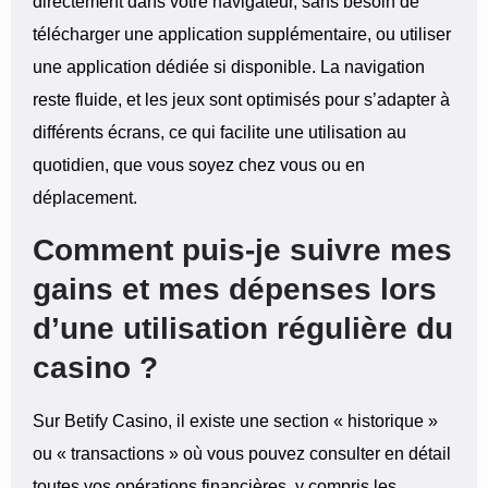
directement dans votre navigateur, sans besoin de
télécharger une application supplémentaire, ou utiliser
une application dédiée si disponible. La navigation
reste fluide, et les jeux sont optimisés pour s’adapter à
différents écrans, ce qui facilite une utilisation au
quotidien, que vous soyez chez vous ou en
déplacement.
Comment puis-je suivre mes
gains et mes dépenses lors
d’une utilisation régulière du
casino ?
Sur Betify Casino, il existe une section « historique »
ou « transactions » où vous pouvez consulter en détail
toutes vos opérations financières, y compris les