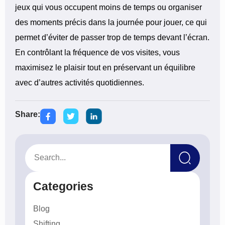
jeux qui vous occupent moins de temps ou organiser
des moments précis dans la journée pour jouer, ce qui
permet d’éviter de passer trop de temps devant l’écran.
En contrôlant la fréquence de vos visites, vous
maximisez le plaisir tout en préservant un équilibre
avec d’autres activités quotidiennes.
Share:
Categories
Blog
Shifting