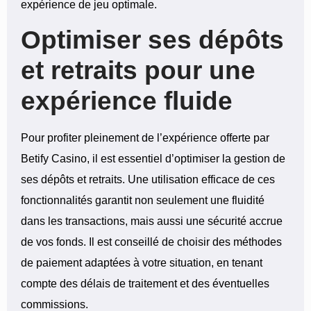
expérience de jeu optimale.
Optimiser ses dépôts
et retraits pour une
expérience fluide
Pour profiter pleinement de l’expérience offerte par
Betify Casino, il est essentiel d’optimiser la gestion de
ses dépôts et retraits. Une utilisation efficace de ces
fonctionnalités garantit non seulement une fluidité
dans les transactions, mais aussi une sécurité accrue
de vos fonds. Il est conseillé de choisir des méthodes
de paiement adaptées à votre situation, en tenant
compte des délais de traitement et des éventuelles
commissions.