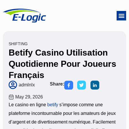
SHIFTING
Betify Casino Utilisation
Quotidienne Pour Joueurs
Français
Share:
admlnlx
May 29, 2026
Le casino en ligne
betify
s’impose comme une
plateforme incontournable pour les amateurs de jeux
d’argent et de divertissement numérique. Facilement