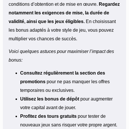
conditions d’obtention et de mise en œuvre.
Regardez
notamment les exigences de mise, la durée de
validité, ainsi que les jeux éligibles.
En choisissant
les bonus adaptés à votre style de jeu, vous pouvez
multiplier vos chances de succès.
Voici quelques astuces pour maximiser l’impact des
bonus:
Consultez régulièrement la section des
promotions
pour ne pas manquer les offres
temporaires ou exclusives.
Utilisez les bonus de dépôt
pour augmenter
votre capital avant de jouer.
Profitez des tours gratuits
pour tester de
nouveaux jeux sans risquer votre propre argent.