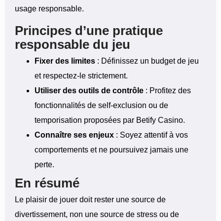
usage responsable.
Principes d’une pratique
responsable du jeu
Fixer des limites
: Définissez un budget de jeu
et respectez-le strictement.
Utiliser des outils de contrôle
: Profitez des
fonctionnalités de self-exclusion ou de
temporisation proposées par Betify Casinо.
Connaître ses enjeux
: Soyez attentif à vos
comportements et ne poursuivez jamais une
perte.
En résumé
Le plaisir de jouer doit rester une source de
divertissement, non une source de stress ou de