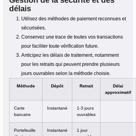
délais
Utilisez des méthodes de paiement reconnues et
sécurisées.
Conservez une trace de toutes vos transactions
pour faciliter toute vérification future.
Anticipez les délais de traitement, notamment
pour les retraits qui peuvent prendre plusieurs
jours ouvrables selon la méthode choisie.
Méthode
Dépôt
Retrait
Délai
approximatif
Carte
Instantané
1-3 jours
bancaire
ouvrables
Portefeuille
Instantané
1 jour