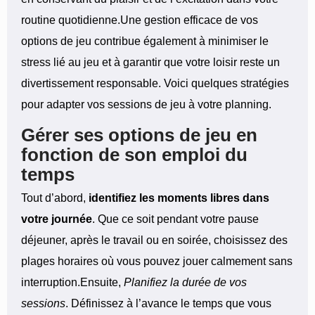
routine quotidienne.Une gestion efficace de vos
options de jeu contribue également à minimiser le
stress lié au jeu et à garantir que votre loisir reste un
divertissement responsable. Voici quelques stratégies
pour adapter vos sessions de jeu à votre planning.
Gérer ses options de jeu en
fonction de son emploi du
temps
Tout d’abord,
identifiez les moments libres dans
votre journée
. Que ce soit pendant votre pause
déjeuner, après le travail ou en soirée, choisissez des
plages horaires où vous pouvez jouer calmement sans
interruption.Ensuite,
Planifiez la durée de vos
sessions
. Définissez à l’avance le temps que vous