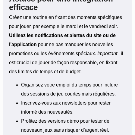
efficace
Créez une routine en fixant des moments spécifiques
pour jouer, par exemple le mardi et le vendredi soir.
Utilisez les notifications et alertes du site ou de
l’application
pour ne pas manquer les nouvelles
promotions ou les événements spéciaux.
Important
: il
est crucial de jouer de façon responsable, en fixant
des limites de temps et de budget.
Organisez votre emploi du temps pour inclure
des sessions de jeu courtes mais régulières.
Inscrivez-vous aux newsletters pour rester
informé des nouveautés.
Profitez des versions démo pour tester de
nouveaux jeux sans risquer d’argent réel.