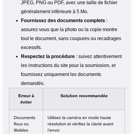
JPEG, PNG ou PDF, avec une taille de fichier
généralement inférieure à 5 Mo.
Fournissez des documents complets
:
assurez-vous que la photo ou la copie montre
tout le document, sans coupures ou recadrages
excessifs.
Respectez la procédure
: suivez attentivement
les instructions du site pour la soumission, et
fournissez uniquement les documents
demandés.
Erreur à
Solution recommandée
éviter
Documents
Utilisez la caméra en mode haute
flous ou
résolution et vérifiez la clarté avant
illisibles
l’envoi