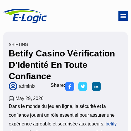
SHIFTING
Betify Casino Vérification
D’Identité En Toute
Confiance
Share:
admlnlx
May 29, 2026
Dans le monde du jeu en ligne, la sécurité et la
confiance jouent un rôle essentiel pour assurer une
expérience agréable et sécurisée aux joueurs.
betify