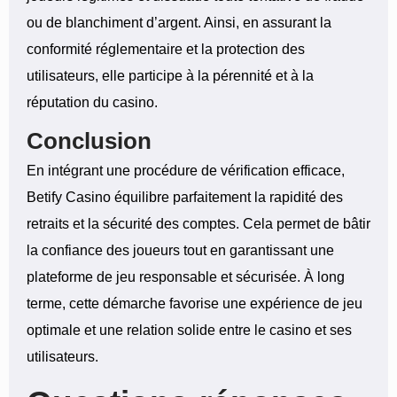
ou de blanchiment d’argent. Ainsi, en assurant la
conformité réglementaire et la protection des
utilisateurs, elle participe à la pérennité et à la
réputation du casino.
Conclusion
En intégrant une procédure de vérification efficace,
Betify Casino équilibre parfaitement la rapidité des
retraits et la sécurité des comptes. Cela permet de bâtir
la confiance des joueurs tout en garantissant une
plateforme de jeu responsable et sécurisée. À long
terme, cette démarche favorise une expérience de jeu
optimale et une relation solide entre le casino et ses
utilisateurs.