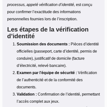
processus, appelé vérification d’identité,
est conçu
pour confirmer l’exactitude des informations
personnelles fournies lors de l’inscription.
Les étapes de la vérification
d’identité
Soumission des documents :
Pièces d’identité
officielles (passeport, carte d’identité, permis de
conduire), justificatif de domicile (facture
d’électricité, relevé bancaire).
Examen par l’équipe de sécurité :
Vérification
de l’authenticité et de la conformité des
documents.
Validation :
Confirmation de l’identité, permettant
l’accès complet aux jeux.