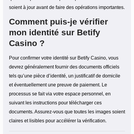
soient à jour avant de faire des opérations importantes.
Comment puis-je vérifier
mon identité sur Betify
Casino ?
Pour confirmer votre identité sur Betify Casino, vous
devrez généralement fournir des documents officiels
tels qu’une pièce d’identité, un justificatif de domicile
et éventuellement une preuve de paiement. Le
processus se fait via votre espace personnel, en
suivant les instructions pour télécharger ces
documents. Assurez-vous que toutes les images soient
claires et lisibles pour accélérer la vérification.