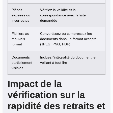
Pièces
Vérifiez la validité et la
expirées ou
correspondance avec la liste
incorrectes
demandée
Fichiers au
Convertissez ou compressez les
mauvais
documents dans un format accepté
format
(JPEG, PNG, PDF)
Documents
Incluez l’intégralité du document, en
partiellement
veillant à tout lire
visibles
Impact de la
vérification sur la
rapidité des retraits et