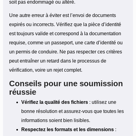
soit pas endommagé ou altéré.
Une autre erreur à éviter est l’envoi de documents
expirés ou incorrects. Vérifiez que la pièce d’identité
est toujours valide et correspond à la documentation
requise, comme un passeport, une carte d’identité ou
un permis de conduire. Ne pas respecter ces critères
peut entraîner un retard dans le processus de
vérification, voire un rejet complet.
Conseils pour une soumission
réussie
Vérifiez la qualité des fichiers
: utilisez une
bonne résolution et assurez-vous que toutes les
informations soient bien lisibles.
Respectez les formats et les dimensions
: