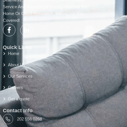
Service And Transparent Pricing. Whether It’s
Home Or Office Relocation, We’ve Got You
Covered!
Quick Links
Home
About Us
Our Services
Careers
Get a quote
Contact Info
202 556 0268