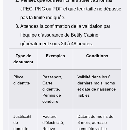
Vérifiez que tous les fichiers soient au format
JPEG, PNG ou PDF et que leur taille ne dépasse
pas la limite indiquée.
Attendez la confirmation de la validation par
l’équipe d’assurance de Betify Casino,
généralement sous 24 à 48 heures.
Type de
Exemples
Conditions
document
Pièce
Passeport,
Validité dans les 6
d’identité
Carte
derniers mois, noms
d’identité,
et date de naissance
Permis de
lisibles
conduire
Justificatif
Facture
Datant de moins de
de
d’électricité,
3 mois, adresse
domicile
Relevé
complète visible