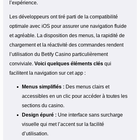
l’expérience.
Les développeurs ont tiré parti de la compatibilité
optimale avec iOS pour assurer une navigation fluide
et agréable. La disposition des menus, la rapidité de
chargement et la réactivité des commandes rendent
l’utilisation du Betify Casino particulièrement
conviviale.
Voici quelques éléments clés
qui
facilitent la navigation sur cet app :
Menus simplifiés :
Des menus clairs et
accessibles en un clic pour accéder à toutes les
sections du casino.
Design épuré :
Une interface sans surcharge
visuelle qui met l’accent sur la facilité
d’utilisation.