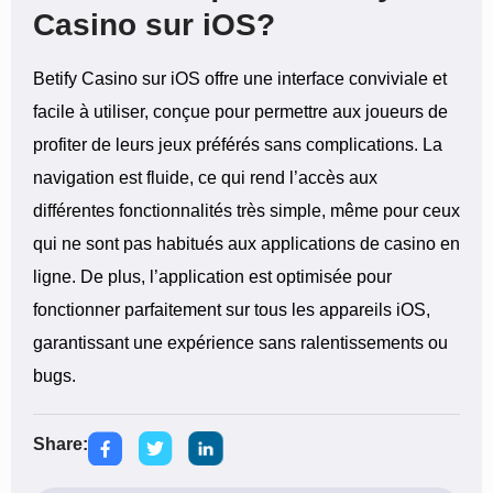
Casino sur iOS?
Betify Casino sur iOS offre une interface conviviale et
facile à utiliser, conçue pour permettre aux joueurs de
profiter de leurs jeux préférés sans complications. La
navigation est fluide, ce qui rend l’accès aux
différentes fonctionnalités très simple, même pour ceux
qui ne sont pas habitués aux applications de casino en
ligne. De plus, l’application est optimisée pour
fonctionner parfaitement sur tous les appareils iOS,
garantissant une expérience sans ralentissements ou
bugs.
Share: