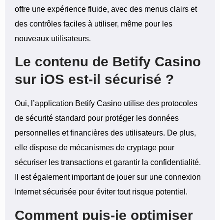
offre une expérience fluide, avec des menus clairs et
des contrôles faciles à utiliser, même pour les
nouveaux utilisateurs.
Le contenu de Betify Casino
sur iOS est-il sécurisé ?
Oui, l’application Betify Casino utilise des protocoles
de sécurité standard pour protéger les données
personnelles et financières des utilisateurs. De plus,
elle dispose de mécanismes de cryptage pour
sécuriser les transactions et garantir la confidentialité.
Il est également important de jouer sur une connexion
Internet sécurisée pour éviter tout risque potentiel.
Comment puis-je optimiser