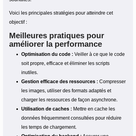
Voici les principales stratégies pour atteindre cet
objectif :
Meilleures pratiques pour
améliorer la performance
Optimisation du code :
Veiller à ce que le code
soit propre, efficace et éliminer les scripts
inutiles.
Gestion efficace des ressources :
Compresser
les images, utiliser des formats adaptés et
charger les ressources de façon asynchrone.
Utilisation de caches :
Mettre en cache les
données fréquemment consultées pour réduire
les temps de chargement.