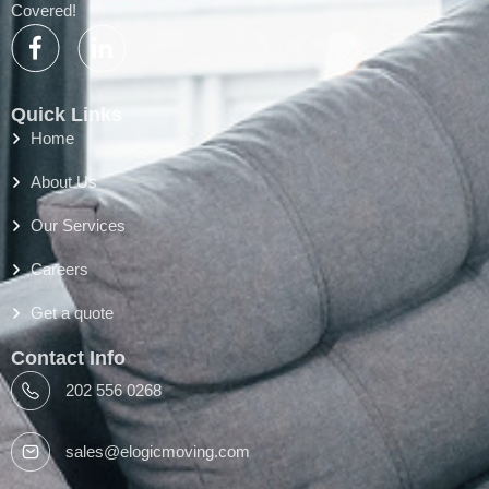
Covered!
Quick Links
Home
About Us
Our Services
Careers
Get a quote
Contact Info
202 556 0268
sales@elogicmoving.com