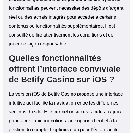
fonctionnalités peuvent nécessiter des dépôts d’argent
réel ou des achats intégrés pour accéder à certains
contenus ou fonctionnalités supplémentaires. Il est
conseillé de lire attentivement les conditions et de
jouer de façon responsable.
Quelles fonctionnalités
offrent l’interface conviviale
de Betify Casino sur iOS ?
La version iOS de Betify Casino propose une interface
intuitive qui facilite la navigation entre les différentes
sections du site. Elle permet un accès rapide aux jeux
populaires, aux promotions, au support client et à la
gestion du compte. L’optimisation pour l’écran tactile