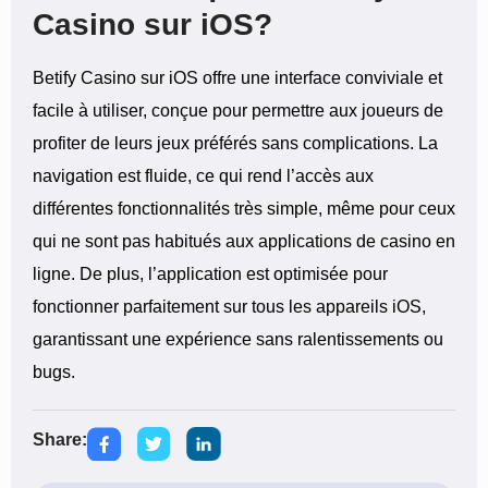
Casino sur iOS?
Betify Casino sur iOS offre une interface conviviale et
facile à utiliser, conçue pour permettre aux joueurs de
profiter de leurs jeux préférés sans complications. La
navigation est fluide, ce qui rend l’accès aux
différentes fonctionnalités très simple, même pour ceux
qui ne sont pas habitués aux applications de casino en
ligne. De plus, l’application est optimisée pour
fonctionner parfaitement sur tous les appareils iOS,
garantissant une expérience sans ralentissements ou
bugs.
Share: