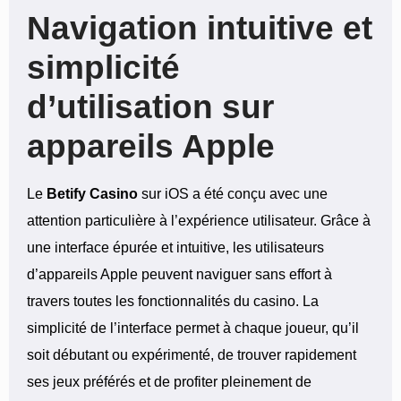
Navigation intuitive et
simplicité
d’utilisation sur
appareils Apple
Le
Betify Casino
sur iOS a été conçu avec une
attention particulière à l’expérience utilisateur. Grâce à
une interface épurée et intuitive, les utilisateurs
d’appareils Apple peuvent naviguer sans effort à
travers toutes les fonctionnalités du casino. La
simplicité de l’interface permet à chaque joueur, qu’il
soit débutant ou expérimenté, de trouver rapidement
ses jeux préférés et de profiter pleinement de