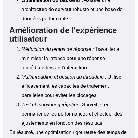
Optimisation du backend :
Assurer une
architecture de serveur robuste et une base de
données performante.
Amélioration de l’expérience
utilisateur
Réduction du temps de réponse :
Travailler à
minimiser la latence pour une réponse
immédiate lors de l’interaction.
Multithreading et gestion du threading :
Utiliser
efficacement les capacités de traitement
parallèles pour éviter les blocages.
Test et monitoring régulier :
Surveiller en
permanence les performances et effectuer des
ajustements en fonction des résultats.
En résumé, une optimisation rigoureuse des temps de