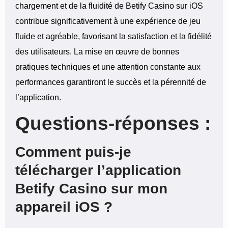
chargement et de la fluidité de Betify Casino sur iOS
contribue significativement à une expérience de jeu
fluide et agréable, favorisant la satisfaction et la fidélité
des utilisateurs. La mise en œuvre de bonnes
pratiques techniques et une attention constante aux
performances garantiront le succès et la pérennité de
l’application.
Questions-réponses :
Comment puis-je
télécharger l’application
Betify Casino sur mon
appareil iOS ?