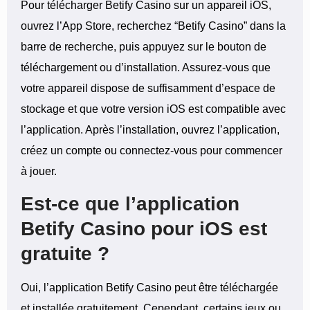
Pour télécharger Betify Casino sur un appareil iOS,
ouvrez l’App Store, recherchez “Betify Casino” dans la
barre de recherche, puis appuyez sur le bouton de
téléchargement ou d’installation. Assurez-vous que
votre appareil dispose de suffisamment d’espace de
stockage et que votre version iOS est compatible avec
l’application. Après l’installation, ouvrez l’application,
créez un compte ou connectez-vous pour commencer
à jouer.
Est-ce que l’application
Betify Casino pour iOS est
gratuite ?
Oui, l’application Betify Casino peut être téléchargée
et installée gratuitement. Cependant, certains jeux ou