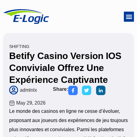
SHIFTING
Betify Casino Version IOS
Convivialе Offrez Une
Expérience Captivante
Share:
admlnlx
May 29, 2026
Le monde des casinos en ligne ne cesse d’évoluer,
proposant aux joueurs des expériences de jeu toujours
plus innovantes et conviviales. Parmi les plateformes