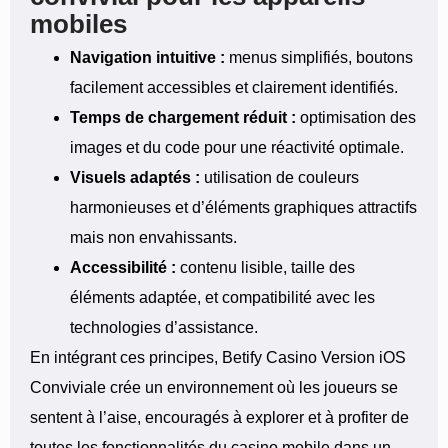
mobiles
Navigation intuitive :
menus simplifiés, boutons
facilement accessibles et clairement identifiés.
Temps de chargement réduit :
optimisation des
images et du code pour une réactivité optimale.
Visuels adaptés :
utilisation de couleurs
harmonieuses et d’éléments graphiques attractifs
mais non envahissants.
Accessibilité :
contenu lisible, taille des
éléments adaptée, et compatibilité avec les
technologies d’assistance.
En intégrant ces principes, Betify Casino Version iOS
Conviviale crée un environnement où les joueurs se
sentent à l’aise, encouragés à explorer et à profiter de
toutes les fonctionnalités du casino mobile dans un