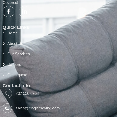
Covered!
Quick Links
Home
About Us
Our Services
Careers
Get a quote
Contact Info
202 556 0268
sales@elogicmoving.com