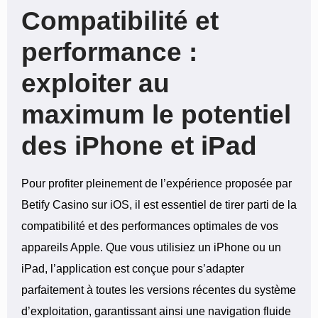
Compatibilité et
performance :
exploiter au
maximum le potentiel
des iPhone et iPad
Pour profiter pleinement de l’expérience proposée par
Betify Casino sur iOS, il est essentiel de tirer parti de la
compatibilité et des performances optimales de vos
appareils Apple. Que vous utilisiez un iPhone ou un
iPad, l’application est conçue pour s’adapter
parfaitement à toutes les versions récentes du système
d’exploitation, garantissant ainsi une navigation fluide