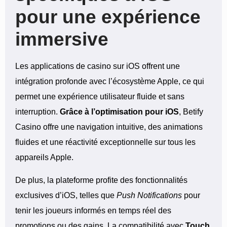
pour une expérience
immersive
Les applications de casino sur iOS offrent une
intégration profonde avec l’écosystème Apple, ce qui
permet une expérience utilisateur fluide et sans
interruption.
Grâce à l’optimisation pour iOS
, Betify
Casino offre une navigation intuitive, des animations
fluides et une réactivité exceptionnelle sur tous les
appareils Apple.
De plus, la plateforme profite des fonctionnalités
exclusives d’iOS, telles que
Push Notifications
pour
tenir les joueurs informés en temps réel des
promotions ou des gains. La compatibilité avec
Touch