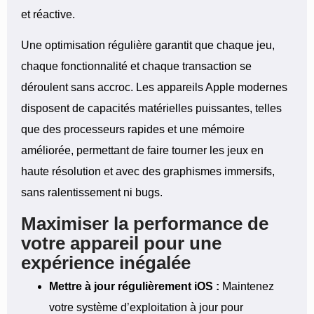
et réactive.
Une optimisation régulière garantit que chaque jeu,
chaque fonctionnalité et chaque transaction se
déroulent sans accroc. Les appareils Apple modernes
disposent de capacités matérielles puissantes, telles
que des processeurs rapides et une mémoire
améliorée, permettant de faire tourner les jeux en
haute résolution et avec des graphismes immersifs,
sans ralentissement ni bugs.
Maximiser la performance de
votre appareil pour une
expérience inégalée
Mettre à jour régulièrement iOS :
Maintenez
votre système d’exploitation à jour pour