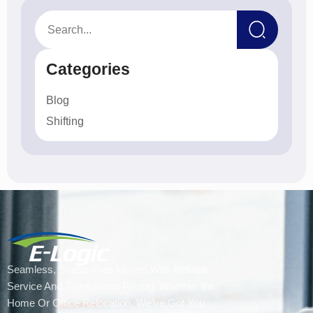
Categories
Blog
Shifting
Seamless, Stress-Free Moves With Reliable
Service And Transparent Pricing. Whether It’s
Home Or Office Relocation, We’ve Got You