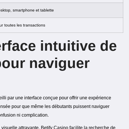
esktop, smartphone et tablette
r toutes les transactions
rface intuitive de
pour naviguer
illi par une interface conçue pour offrir une expérience
é pensée pour que même les débutants puissent naviguer
onfusion ni complication.
visuelle attrayante, Betify Casino facilite la recherche de