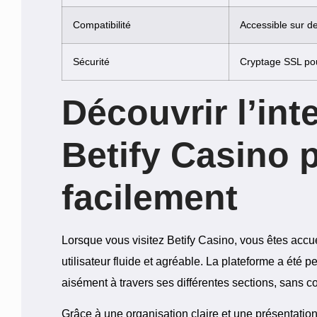
Compatibilité
Accessible sur d
Sécurité
Cryptage SSL pou
Découvrir l’inte
Betify Casino 
facilement
Lorsque vous visitez Betify Casino, vous êtes accue
utilisateur fluide et agréable. La plateforme a ét
aisément à travers ses différentes sections, sans c
Grâce à une organisation claire et une présentation 