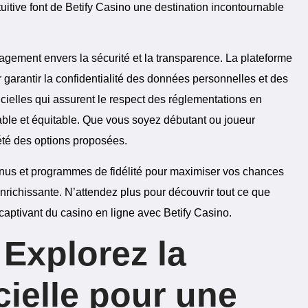
 intuitive font de Betify Casino une destination incontournable
gement envers la sécurité et la transparence. La plateforme
 garantir la confidentialité des données personnelles et des
ficielles qui assurent le respect des réglementations en
iable et équitable. Que vous soyez débutant ou joueur
iété des options proposées.
onus et programmes de fidélité pour maximiser vos chances
nrichissante. N’attendez plus pour découvrir tout ce que
s captivant du casino en ligne avec Betify Casino.
 Explorez la
cielle pour une