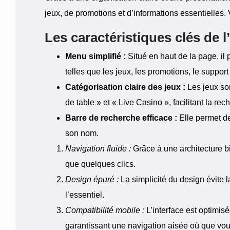
jeux, de promotions et d’informations essentielles. 
Les caractéristiques clés de l
Menu simplifié :
Situé en haut de la page, il
telles que les jeux, les promotions, le support 
Catégorisation claire des jeux :
Les jeux so
de table » et « Live Casino », facilitant la re
Barre de recherche efficace :
Elle permet de
son nom.
Navigation fluide :
Grâce à une architecture b
que quelques clics.
Design épuré :
La simplicité du design évite l
l’essentiel.
Compatibilité mobile :
L’interface est optimisé
garantissant une navigation aisée où que vo