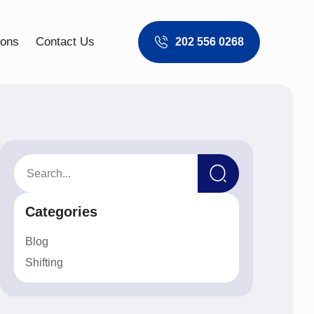
ions
Contact Us
202 556 0268
Categories
Blog
Shifting