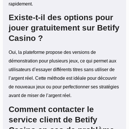
rapidement.
Existe-t-il des options pour
jouer gratuitement sur Betify
Casino ?
Oui, la plateforme propose des versions de
démonstration pour plusieurs jeux, ce qui permet aux
utilisateurs d’essayer différents titres sans utiliser de
l’argent réel. Cette méthode est idéale pour découvrir
de nouveaux jeux ou pour perfectionner ses stratégies
avant de miser de l’argent réel.
Comment contacter le
service client de Betify