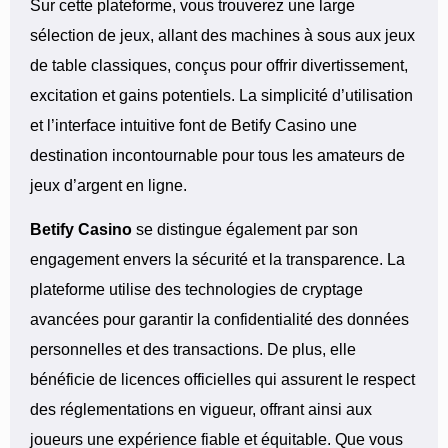
Sur cette plateforme, vous trouverez une large
sélection de jeux, allant des machines à sous aux jeux
de table classiques, conçus pour offrir divertissement,
excitation et gains potentiels. La simplicité d’utilisation
et l’interface intuitive font de Betify Casino une
destination incontournable pour tous les amateurs de
jeux d’argent en ligne.
Betify Casino
se distingue également par son
engagement envers la sécurité et la transparence. La
plateforme utilise des technologies de cryptage
avancées pour garantir la confidentialité des données
personnelles et des transactions. De plus, elle
bénéficie de licences officielles qui assurent le respect
des réglementations en vigueur, offrant ainsi aux
joueurs une expérience fiable et équitable. Que vous