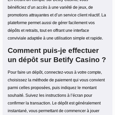
bénéficiez d’un accès à une variété de jeux, de
promotions attrayantes et d’un service client réactif. La
plateforme permet aussi de gérer facilement vos
dépôts et retraits, tout en offrant une interface
conviviale adaptée à une utilisation simple et rapide.
Comment puis-je effectuer
un dépôt sur Betify Casino ?
Pour faire un dépôt, connectez-vous à votre compte,
choisissez la méthode de paiement qui vous convient
parmi celles proposées, puis indiquez le montant
souhaité. Suivez les instructions à l’écran pour
confirmer la transaction. Le dépôt est généralement
instantané, vous permettant de commencer à jouer