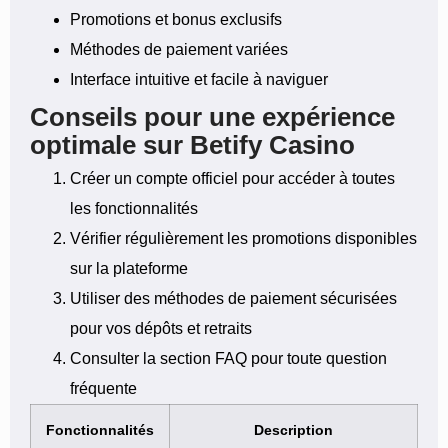
Promotions et bonus exclusifs
Méthodes de paiement variées
Interface intuitive et facile à naviguer
Conseils pour une expérience
optimale sur Betify Casino
Créer un compte officiel pour accéder à toutes
les fonctionnalités
Vérifier régulièrement les promotions disponibles
sur la plateforme
Utiliser des méthodes de paiement sécurisées
pour vos dépôts et retraits
Consulter la section FAQ pour toute question
fréquente
Fonctionnalités
Description