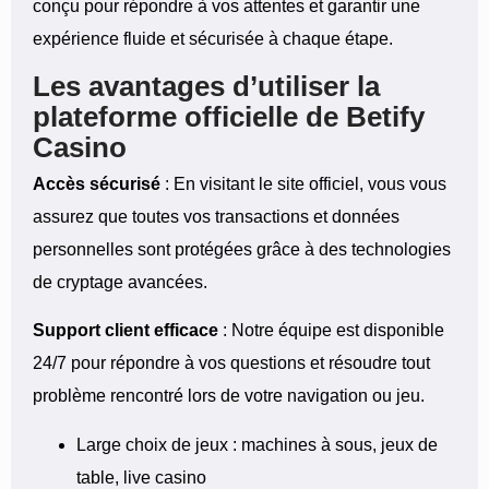
conçu pour répondre à vos attentes et garantir une
expérience fluide et sécurisée à chaque étape.
Les avantages d’utiliser la
plateforme officielle de Betify
Casino
Accès sécurisé
: En visitant le site officiel, vous vous
assurez que toutes vos transactions et données
personnelles sont protégées grâce à des technologies
de cryptage avancées.
Support client efficace
: Notre équipe est disponible
24/7 pour répondre à vos questions et résoudre tout
problème rencontré lors de votre navigation ou jeu.
Large choix de jeux : machines à sous, jeux de
table, live casino