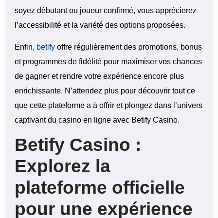
soyez débutant ou joueur confirmé, vous apprécierez
l’accessibilité et la variété des options proposées.
Enfin,
betify
offre régulièrement des promotions, bonus
et programmes de fidélité pour maximiser vos chances
de gagner et rendre votre expérience encore plus
enrichissante. N’attendez plus pour découvrir tout ce
que cette plateforme a à offrir et plongez dans l’univers
captivant du casino en ligne avec Betify Casino.
Betify Casino :
Explorez la
plateforme officielle
pour une expérience