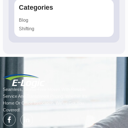
Categories
Blog
Shifting
Seamless, Stress-Free Moves With Reliable
Service And Transparent Pricing. Whether It’s
Home Or Office Relocation, We’ve Got You
Covered!