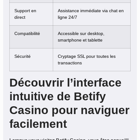
Support en
Assistance immédiate via chat en
direct
ligne 24/7
Compatibilité
Accessible sur desktop,
smartphone et tablette
Sécurité
Cryptage SSL pour toutes les
transactions
Découvrir l’interface
intuitive de Betify
Casino pour naviguer
facilement