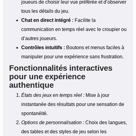
joueurs de choisir leur vue préférée et d’observer
tous les détails du jeu.
Chat en direct intégré :
Facilite la
communication en temps réel avec le croupier ou
d’autres joueurs.
Contrôles intuitifs :
Boutons et menus faciles à
manipuler pour une expérience sans frustration.
Fonctionnalités interactives
pour une expérience
authentique
États des jeux en temps réel :
Mise à jour
instantanée des résultats pour une sensation de
spontanéité.
Options de personnalisation :
Choix des langues,
des tables et des styles de jeu selon les