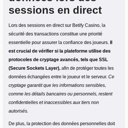
sessions en direct
Lors des sessions en direct sur Betify Casino, la
sécurité des transactions constitue une priorité
essentielle pour assurer la confiance des joueurs.
Il
est crucial de vérifier si la plateforme utilise des
protocoles de cryptage avancés, tels que SSL
(Secure Sockets Layer),
afin de protéger toutes les
données échangées entre le joueur et le serveur.
Ce
cryptage garantit que les informations sensibles,
comme les détails bancaires ou personnels, restent
confidentielles et inaccessibles aux tiers non
autorisés.
De plus, la protection des données personnelles doit