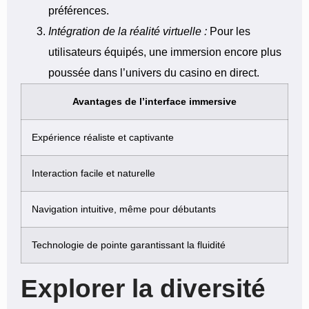
préférences.
Intégration de la réalité virtuelle :
Pour les
utilisateurs équipés, une immersion encore plus
poussée dans l’univers du casino en direct.
Avantages de l’interface immersive
Expérience réaliste et captivante
Interaction facile et naturelle
Navigation intuitive, même pour débutants
Technologie de pointe garantissant la fluidité
Explorer la diversité