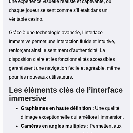
une expérience visuelle réaliste et captivante, où
chaque joueur se sent comme s’il était dans un
véritable casino.
Grâce à une technologie avancée, l’interface
immersive permet une interaction fluide et intuitive,
renforçant ainsi le sentiment d’authenticité. La
disposition claire et les fonctionnalités accessibles
garantissent une navigation facile et agréable, même
pour les nouveaux utilisateurs.
Les éléments clés de l’interface
immersive
Graphismes en haute définition :
Une qualité
d’image exceptionnelle qui améliore l’immersion.
Caméras en angles multiples :
Permettent aux