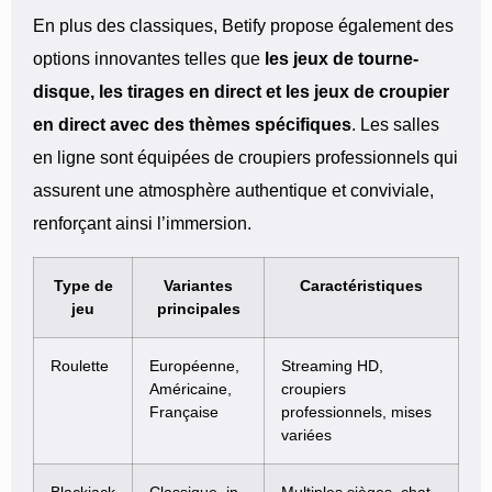
En plus des classiques, Betify propose également des
options innovantes telles que
les jeux de tourne-
disque, les tirages en direct et les jeux de croupier
en direct avec des thèmes spécifiques
. Les salles
en ligne sont équipées de croupiers professionnels qui
assurent une atmosphère authentique et conviviale,
renforçant ainsi l’immersion.
Type de
Variantes
Caractéristiques
jeu
principales
Roulette
Européenne,
Streaming HD,
Américaine,
croupiers
Française
professionnels, mises
variées
Blackjack
Classique, in
Multiples sièges, chat