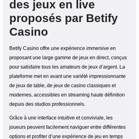
des jeux en live
proposés par Betify
Casino
Betify Casino offre une expérience immersive en
proposant une large gamme de jeux en direct, conçus
pour satisfaire tous les amateurs de jeux d’argent. La
plateforme met en avant une variété impressionnante
de jeux de table, de jeux de casino classiques et
modernes, accessibles en streaming haute définition
depuis des studios professionnels.
Grâce à une interface intuitive et conviviale, les
joueurs peuvent facilement naviguer entre différentes
options et profiter d’une expérience de jeu en temps