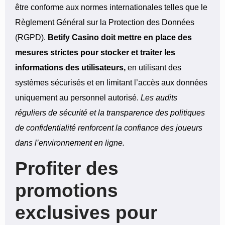
être conforme aux normes internationales telles que le
Règlement Général sur la Protection des Données
(RGPD).
Betify Casino doit mettre en place des
mesures strictes pour stocker et traiter les
informations des utilisateurs,
en utilisant des
systèmes sécurisés et en limitant l’accès aux données
uniquement au personnel autorisé.
Les audits
réguliers de sécurité et la transparence des politiques
de confidentialité renforcent la confiance des joueurs
dans l’environnement en ligne.
Profiter des
promotions
exclusives pour