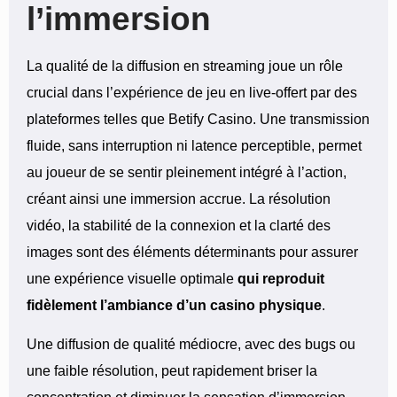
l’immersion
La qualité de la diffusion en streaming joue un rôle
crucial dans l’expérience de jeu en live-offert par des
plateformes telles que Betify Casino. Une transmission
fluide, sans interruption ni latence perceptible, permet
au joueur de se sentir pleinement intégré à l’action,
créant ainsi une immersion accrue. La résolution
vidéo, la stabilité de la connexion et la clarté des
images sont des éléments déterminants pour assurer
une expérience visuelle optimale
qui reproduit
fidèlement l’ambiance d’un casino physique
.
Une diffusion de qualité médiocre, avec des bugs ou
une faible résolution, peut rapidement briser la