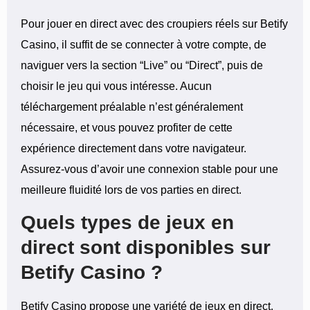
Pour jouer en direct avec des croupiers réels sur Betify
Casino, il suffit de se connecter à votre compte, de
naviguer vers la section “Live” ou “Direct”, puis de
choisir le jeu qui vous intéresse. Aucun
téléchargement préalable n’est généralement
nécessaire, et vous pouvez profiter de cette
expérience directement dans votre navigateur.
Assurez-vous d’avoir une connexion stable pour une
meilleure fluidité lors de vos parties en direct.
Quels types de jeux en
direct sont disponibles sur
Betify Casino ?
Betify Casino propose une variété de jeux en direct,