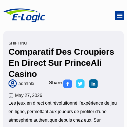
SHIFTING
Comparatif Des Croupiers
En Direct Sur PrinceAli
Casino
Share:
admlnlx
May 27, 2026
Les jeux en direct ont révolutionné l’expérience de jeu
en ligne, permettant aux joueurs de profiter d’une
atmosphère authentique depuis chez eux. Sur