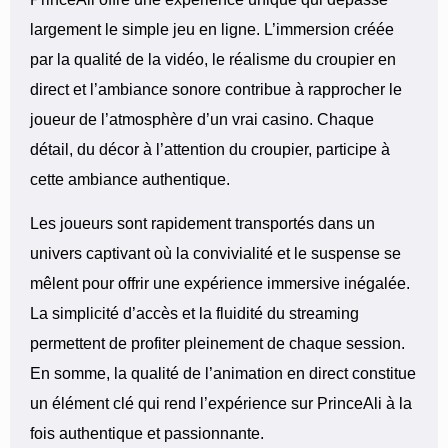
largement le simple jeu en ligne. L’immersion créée
par la qualité de la vidéo, le réalisme du croupier en
direct et l’ambiance sonore contribue à rapprocher le
joueur de l’atmosphère d’un vrai casino. Chaque
détail, du décor à l’attention du croupier, participe à
cette ambiance authentique.
Les joueurs sont rapidement transportés dans un
univers captivant où la convivialité et le suspense se
mêlent pour offrir une expérience immersive inégalée.
La simplicité d’accès et la fluidité du streaming
permettent de profiter pleinement de chaque session.
En somme, la qualité de l’animation en direct constitue
un élément clé qui rend l’expérience sur PrinceAli à la
fois authentique et passionnante.