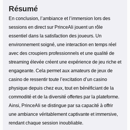
Résumé
En conclusion, l’ambiance et l’immersion lors des
sessions en direct sur PrinceAli jouent un rôle
essentiel dans la satisfaction des joueurs. Un
environnement soigné, une interaction en temps réel
avec des croupiers professionnels et une qualité de
streaming élevée créent une expérience de jeu riche et
engageante. Cela permet aux amateurs de jeux de
casino de ressentir toute l’excitation d’un casino
physique depuis chez eux, tout en bénéficiant de la
commodité et de la diversité offertes par la plateforme.
Ainsi, PrinceAli se distingue par sa capacité à offrir
une ambiance véritablement captivante et immersive,
rendant chaque session inoubliable.