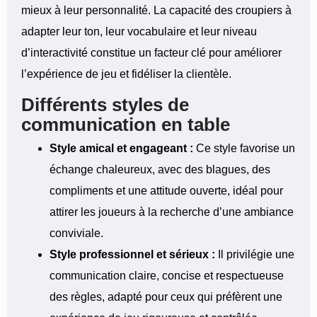
mieux à leur personnalité. La capacité des croupiers à
adapter leur ton, leur vocabulaire et leur niveau
d’interactivité constitue un facteur clé pour améliorer
l’expérience de jeu et fidéliser la clientèle.
Différents styles de
communication en table
Style amical et engageant :
Ce style favorise un
échange chaleureux, avec des blagues, des
compliments et une attitude ouverte, idéal pour
attirer les joueurs à la recherche d’une ambiance
conviviale.
Style professionnel et sérieux :
Il privilégie une
communication claire, concise et respectueuse
des règles, adapté pour ceux qui préfèrent une