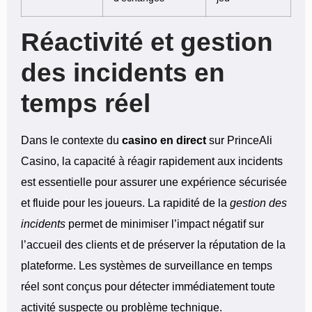
Réactivité et gestion
des incidents en
temps réel
Dans le contexte du
casino en direct
sur PrinceAli
Casino, la capacité à réagir rapidement aux incidents
est essentielle pour assurer une expérience sécurisée
et fluide pour les joueurs. La rapidité de la
gestion des
incidents
permet de minimiser l’impact négatif sur
l’accueil des clients et de préserver la réputation de la
plateforme. Les systèmes de surveillance en temps
réel sont conçus pour détecter immédiatement toute
activité suspecte ou problème technique.