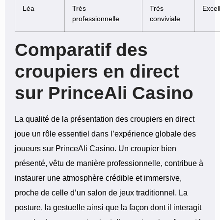
Léa
Très
Très
Excel
professionnelle
conviviale
Comparatif des
croupiers en direct
sur PrinceAli Casino
La qualité de la présentation des croupiers en direct
joue un rôle essentiel dans l’expérience globale des
joueurs sur PrinceAli Casino. Un croupier bien
présenté, vêtu de manière professionnelle, contribue à
instaurer une atmosphère crédible et immersive,
proche de celle d’un salon de jeux traditionnel. La
posture, la gestuelle ainsi que la façon dont il interagit