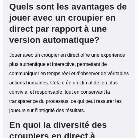
Quels sont les avantages de
jouer avec un croupier en
direct par rapport à une
version automatique?
Jouer avec un croupier en direct offre une expérience
plus authentique et interactive, permettant de
communiquer en temps réel et d’observer de véritables
actions humaines. Cela crée un climat de jeu plus
convivial et responsable, tout en conservant la
transparence du processus, ce qui peut rassurer les
joueurs sur l’intégrité des résultats.
En quoi la diversité des
croupiers en direct à