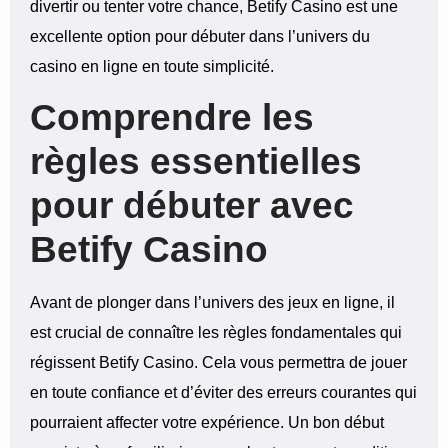
divertir ou tenter votre chance, Betify Casino est une
excellente option pour débuter dans l’univers du
casino en ligne en toute simplicité.
Comprendre les
règles essentielles
pour débuter avec
Betify Casino
Avant de plonger dans l’univers des jeux en ligne, il
est crucial de connaître les règles fondamentales qui
régissent Betify Casino. Cela vous permettra de jouer
en toute confiance et d’éviter des erreurs courantes qui
pourraient affecter votre expérience. Un bon début