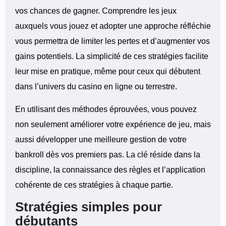
vos chances de gagner. Comprendre les jeux
auxquels vous jouez et adopter une approche réfléchie
vous permettra de limiter les pertes et d’augmenter vos
gains potentiels. La simplicité de ces stratégies facilite
leur mise en pratique, même pour ceux qui débutent
dans l’univers du casino en ligne ou terrestre.
En utilisant des méthodes éprouvées, vous pouvez
non seulement améliorer votre expérience de jeu, mais
aussi développer une meilleure gestion de votre
bankroll dès vos premiers pas. La clé réside dans la
discipline, la connaissance des règles et l’application
cohérente de ces stratégies à chaque partie.
Stratégies simples pour
débutants