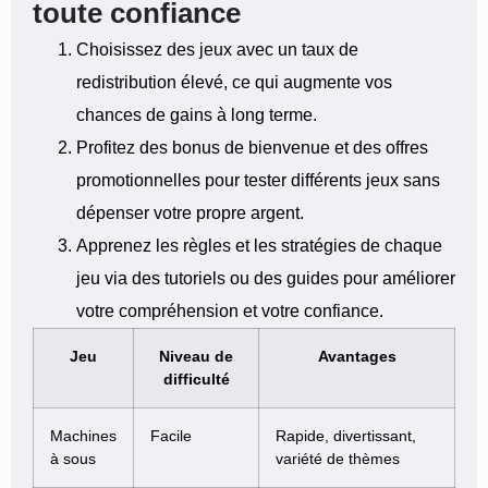
toute confiance
Choisissez des jeux avec un taux de
redistribution élevé, ce qui augmente vos
chances de gains à long terme.
Profitez des bonus de bienvenue et des offres
promotionnelles pour tester différents jeux sans
dépenser votre propre argent.
Apprenez les règles et les stratégies de chaque
jeu via des tutoriels ou des guides pour améliorer
votre compréhension et votre confiance.
Jeu
Niveau de
Avantages
difficulté
Machines
Facile
Rapide, divertissant,
à sous
variété de thèmes