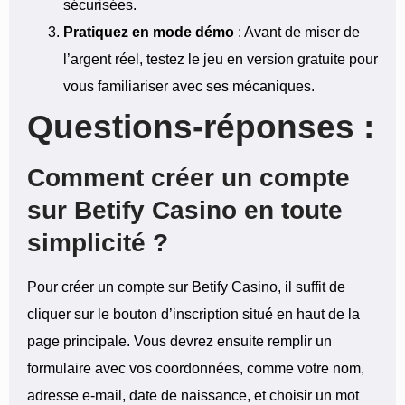
sécurisées.
Pratiquez en mode démo
: Avant de miser de
l’argent réel, testez le jeu en version gratuite pour
vous familiariser avec ses mécaniques.
Questions-réponses :
Comment créer un compte
sur Betify Casino en toute
simplicité ?
Pour créer un compte sur Betify Casino, il suffit de
cliquer sur le bouton d’inscription situé en haut de la
page principale. Vous devrez ensuite remplir un
formulaire avec vos coordonnées, comme votre nom,
adresse e-mail, date de naissance, et choisir un mot