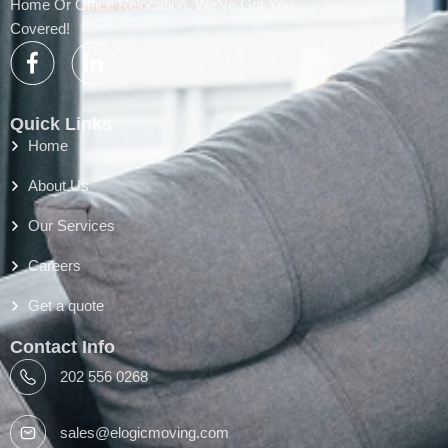
Home Or Office Relocation, We’ve Got You
Covered!
Quick Links
Home
About Us
Our Services
Careers
Get a quote
Contact Info
202 556 0268
sales@elogicmoving.com