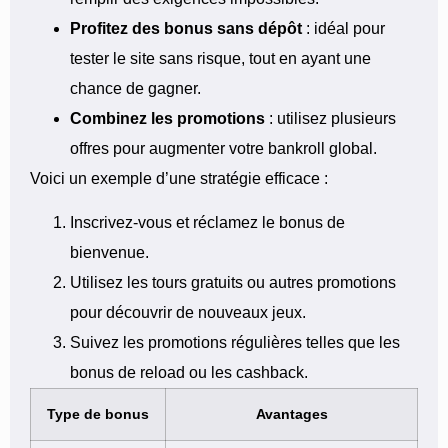
Profitez des bonus sans dépôt
: idéal pour
tester le site sans risque, tout en ayant une
chance de gagner.
Combinez les promotions
: utilisez plusieurs
offres pour augmenter votre bankroll global.
Voici un exemple d’une stratégie efficace :
Inscrivez-vous et réclamez le bonus de
bienvenue.
Utilisez les tours gratuits ou autres promotions
pour découvrir de nouveaux jeux.
Suivez les promotions régulières telles que les
bonus de reload ou les cashback.
Type de bonus
Avantages