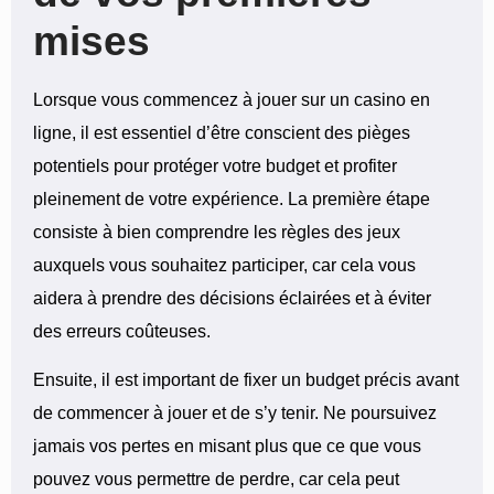
mises
Lorsque vous commencez à jouer sur un casino en
ligne, il est essentiel d’être conscient des pièges
potentiels pour protéger votre budget et profiter
pleinement de votre expérience. La première étape
consiste à bien comprendre les règles des jeux
auxquels vous souhaitez participer, car cela vous
aidera à prendre des décisions éclairées et à éviter
des erreurs coûteuses.
Ensuite, il est important de fixer un budget précis avant
de commencer à jouer et de s’y tenir. Ne poursuivez
jamais vos pertes en misant plus que ce que vous
pouvez vous permettre de perdre, car cela peut