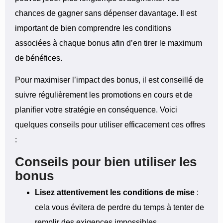
chances de gagner sans dépenser davantage. Il est
important de bien comprendre les conditions
associées à chaque bonus afin d’en tirer le maximum
de bénéfices.
Pour maximiser l’impact des bonus, il est conseillé de
suivre régulièrement les promotions en cours et de
planifier votre stratégie en conséquence. Voici
quelques conseils pour utiliser efficacement ces offres
:
Conseils pour bien utiliser les
bonus
Lisez attentivement les conditions de mise
:
cela vous évitera de perdre du temps à tenter de
remplir des exigences impossibles.