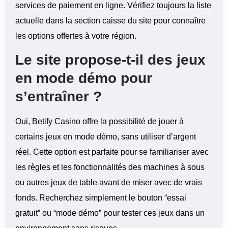
services de paiement en ligne. Vérifiez toujours la liste
actuelle dans la section caisse du site pour connaître
les options offertes à votre région.
Le site propose-t-il des jeux
en mode démo pour
s’entraîner ?
Oui, Betify Casino offre la possibilité de jouer à
certains jeux en mode démo, sans utiliser d’argent
réel. Cette option est parfaite pour se familiariser avec
les règles et les fonctionnalités des machines à sous
ou autres jeux de table avant de miser avec de vrais
fonds. Recherchez simplement le bouton “essai
gratuit” ou “mode démo” pour tester ces jeux dans un