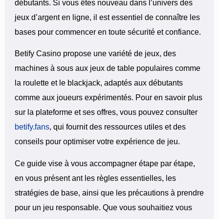
débutants. Si vous êtes nouveau dans l’univers des
jeux d’argent en ligne, il est essentiel de connaître les
bases pour commencer en toute sécurité et confiance.
Betify Casino propose une variété de jeux, des
machines à sous aux jeux de table populaires comme
la roulette et le blackjack, adaptés aux débutants
comme aux joueurs expérimentés. Pour en savoir plus
sur la plateforme et ses offres, vous pouvez consulter
betify.fans
, qui fournit des ressources utiles et des
conseils pour optimiser votre expérience de jeu.
Ce guide vise à vous accompagner étape par étape,
en vous présent ant les règles essentielles, les
stratégies de base, ainsi que les précautions à prendre
pour un jeu responsable. Que vous souhaitiez vous