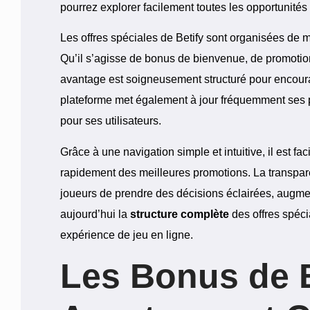
pourrez explorer facilement toutes les opportunités 
Les offres spéciales de Betify sont organisées de 
Qu’il s’agisse de bonus de bienvenue, de promotio
avantage est soigneusement structuré pour encourage
plateforme met également à jour fréquemment ses 
pour ses utilisateurs.
Grâce à une navigation simple et intuitive, il est faci
rapidement des meilleures promotions. La transpar
joueurs de prendre des décisions éclairées, augmen
aujourd’hui la
structure complète
des offres spéci
expérience de jeu en ligne.
Les Bonus de 