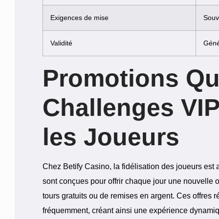
Exigences de mise
Souv
Validité
Génér
Promotions Qu
Challenges VIP
les Joueurs
Chez Betify Casino, la fidélisation des joueurs est 
sont conçues pour offrir chaque jour une nouvelle 
tours gratuits ou de remises en argent. Ces offres 
fréquemment, créant ainsi une expérience dynami