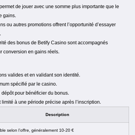
ermet de jouer avec une somme plus importante que le
e gains.
ns ou autres promotions offrent l’opportunité d’essayer
.
ité des bonus de Betify Casino sont accompagnés
ur conversion en gains réels.
ns valides et en validant son identité.
mum spécifié par le casino.
u dépôt pour bénéficier du bonus.
t limité à une période précise après l’inscription.
Description
ble selon l’offre, généralement 10-20 €