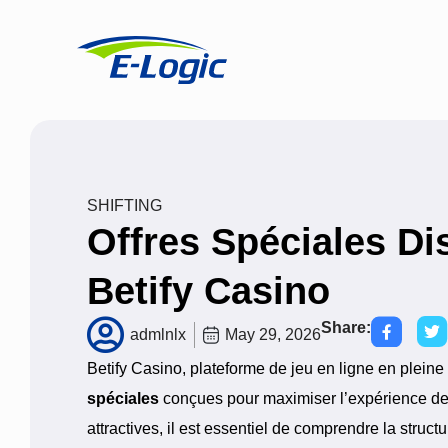
SHIFTING
Offres Spéciales Di
Betify Casino
Share:
admlnlx
May 29, 2026
Betify Casino, plateforme de jeu en ligne en pleine 
spéciales
conçues pour maximiser l’expérience de 
attractives, il est essentiel de comprendre la struct