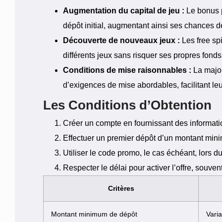
Augmentation du capital de jeu :
Le bonus p
dépôt initial, augmentant ainsi ses chances d
Découverte de nouveaux jeux :
Les free spi
différents jeux sans risquer ses propres fonds
Conditions de mise raisonnables :
La major
d’exigences de mise abordables, facilitant le
Les Conditions d’Obtention
Créer un compte en fournissant des informatio
Effectuer un premier dépôt d’un montant mini
Utiliser le code promo, le cas échéant, lors d
Respecter le délai pour activer l’offre, souven
Critères
Montant minimum de dépôt
Varia