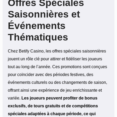
Offres Spéciales
Saisonnières et
Événements
Thématiques
Chez Betify Casino, les offres spéciales saisonnières
jouent un rôle clé pour attirer et fidéliser les joueurs
tout au long de l’année. Ces promotions sont conçues
pour coïncider avec des périodes festives, des
événements culturels ou des changements de saison,
offrant ainsi une expérience de jeu enrichissante et
variée.
Les joueurs peuvent profiter de bonus
exclusifs, de tours gratuits et de compétitions
spéciales adaptées à chaque période, ce qui