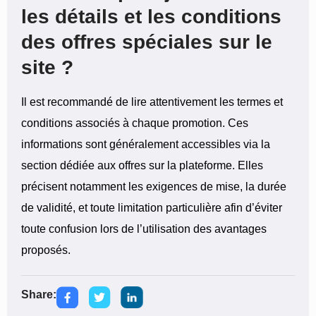
les détails et les conditions
des offres spéciales sur le
site ?
Il est recommandé de lire attentivement les termes et
conditions associés à chaque promotion. Ces
informations sont généralement accessibles via la
section dédiée aux offres sur la plateforme. Elles
précisent notamment les exigences de mise, la durée
de validité, et toute limitation particulière afin d’éviter
toute confusion lors de l’utilisation des avantages
proposés.
Share: