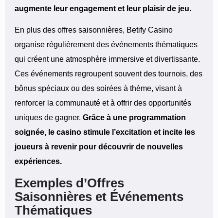
augmente leur engagement et leur plaisir de jeu.
En plus des offres saisonnières, Betify Casino
organise régulièrement des événements thématiques
qui créent une atmosphère immersive et divertissante.
Ces événements regroupent souvent des tournois, des
bônus spéciaux ou des soirées à thème, visant à
renforcer la communauté et à offrir des opportunités
uniques de gagner.
Grâce à une programmation
soignée, le casino stimule l’excitation et incite les
joueurs à revenir pour découvrir de nouvelles
expériences.
Exemples d’Offres
Saisonnières et Événements
Thématiques