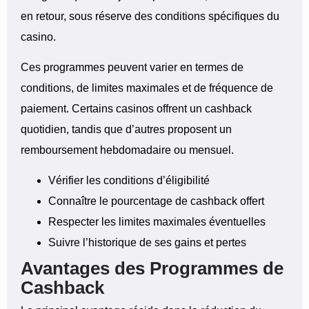
en retour, sous réserve des conditions spécifiques du
casino.
Ces programmes peuvent varier en termes de
conditions, de limites maximales et de fréquence de
paiement. Certains casinos offrent un cashback
quotidien, tandis que d’autres proposent un
remboursement hebdomadaire ou mensuel.
Vérifier les conditions d’éligibilité
Connaître le pourcentage de cashback offert
Respecter les limites maximales éventuelles
Suivre l’historique de ses gains et pertes
Avantages des Programmes de
Cashback