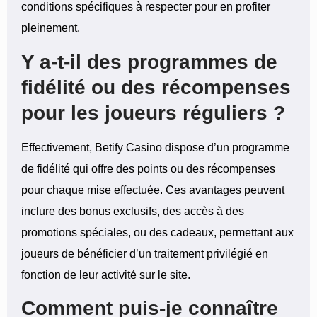
conditions spécifiques à respecter pour en profiter
pleinement.
Y a-t-il des programmes de
fidélité ou des récompenses
pour les joueurs réguliers ?
Effectivement, Betify Casino dispose d’un programme
de fidélité qui offre des points ou des récompenses
pour chaque mise effectuée. Ces avantages peuvent
inclure des bonus exclusifs, des accès à des
promotions spéciales, ou des cadeaux, permettant aux
joueurs de bénéficier d’un traitement privilégié en
fonction de leur activité sur le site.
Comment puis-je connaître