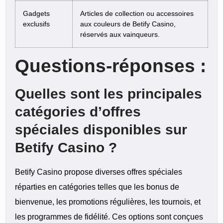
Gadgets
Articles de collection ou accessoires
exclusifs
aux couleurs de Betify Casino,
réservés aux vainqueurs.
Questions-réponses :
Quelles sont les principales
catégories d’offres
spéciales disponibles sur
Betify Casino ?
Betify Casino propose diverses offres spéciales
réparties en catégories telles que les bonus de
bienvenue, les promotions régulières, les tournois, et
les programmes de fidélité. Ces options sont conçues