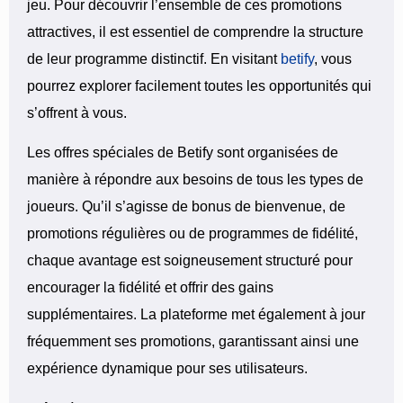
jeu. Pour découvrir l’ensemble de ces promotions
attractives, il est essentiel de comprendre la structure
de leur programme distinctif. En visitant
betify
, vous
pourrez explorer facilement toutes les opportunités qui
s’offrent à vous.
Les offres spéciales de Betify sont organisées de
manière à répondre aux besoins de tous les types de
joueurs. Qu’il s’agisse de bonus de bienvenue, de
promotions régulières ou de programmes de fidélité,
chaque avantage est soigneusement structuré pour
encourager la fidélité et offrir des gains
supplémentaires. La plateforme met également à jour
fréquemment ses promotions, garantissant ainsi une
expérience dynamique pour ses utilisateurs.