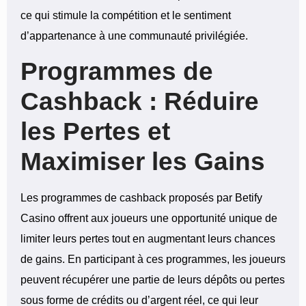
ce qui stimule la compétition et le sentiment
d’appartenance à une communauté privilégiée.
Programmes de
Cashback : Réduire
les Pertes et
Maximiser les Gains
Les programmes de cashback proposés par Betify
Casino offrent aux joueurs une opportunité unique de
limiter leurs pertes tout en augmentant leurs chances
de gains. En participant à ces programmes, les joueurs
peuvent récupérer une partie de leurs dépôts ou pertes
sous forme de crédits ou d’argent réel, ce qui leur