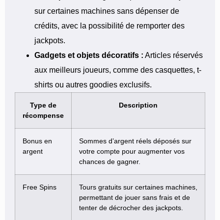
sur certaines machines sans dépenser de
crédits, avec la possibilité de remporter des
jackpots.
Gadgets et objets décoratifs :
Articles réservés
aux meilleurs joueurs, comme des casquettes, t-
shirts ou autres goodies exclusifs.
Type de
Description
récompense
Bonus en
Sommes d’argent réels déposés sur
argent
votre compte pour augmenter vos
chances de gagner.
Free Spins
Tours gratuits sur certaines machines,
permettant de jouer sans frais et de
tenter de décrocher des jackpots.