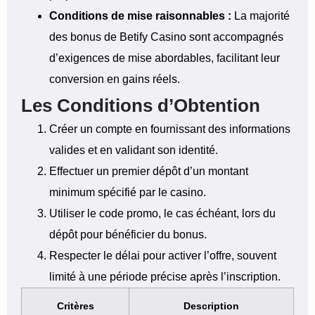
Conditions de mise raisonnables :
La majorité
des bonus de Betify Casino sont accompagnés
d’exigences de mise abordables, facilitant leur
conversion en gains réels.
Les Conditions d’Obtention
Créer un compte en fournissant des informations
valides et en validant son identité.
Effectuer un premier dépôt d’un montant
minimum spécifié par le casino.
Utiliser le code promo, le cas échéant, lors du
dépôt pour bénéficier du bonus.
Respecter le délai pour activer l’offre, souvent
limité à une période précise après l’inscription.
Critères
Description