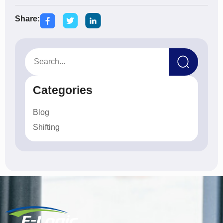
Share:
Categories
Blog
Shifting