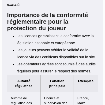
marché.
Importance de la conformité
réglementaire pour la
protection du joueur
Les licences garantissent la conformité avec la
législation nationale et européenne.
Les joueurs peuvent vérifier la validité de la
licence via des certificats disponibles sur le site.
Les opérateurs agréés sont soumis à des audits
réguliers pour assurer le respect des normes.
Autorité
Fonction
Exemples
régulatrice
principale
Autorité de
Licence et
France,
régulation des
supervision des
Malta