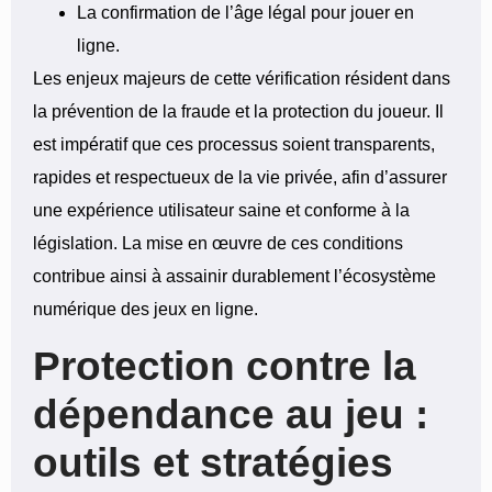
La confirmation de l’âge légal pour jouer en
ligne.
Les enjeux majeurs de cette vérification résident dans
la prévention de la fraude et la protection du joueur. Il
est impératif que ces processus soient transparents,
rapides et respectueux de la vie privée, afin d’assurer
une expérience utilisateur saine et conforme à la
législation. La mise en œuvre de ces conditions
contribue ainsi à assainir durablement l’écosystème
numérique des jeux en ligne.
Protection contre la
dépendance au jeu :
outils et stratégies