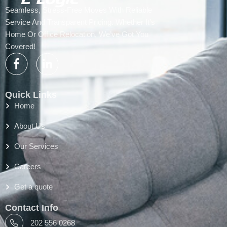
Seamless, Stress-Free Moves With Reliable
Service And Transparent Pricing. Whether It’s
Home Or Office Relocation, We’ve Got You
Covered!
Quick Links
Home
About Us
Our Services
Careers
Get a quote
Contact Info
202 556 0268