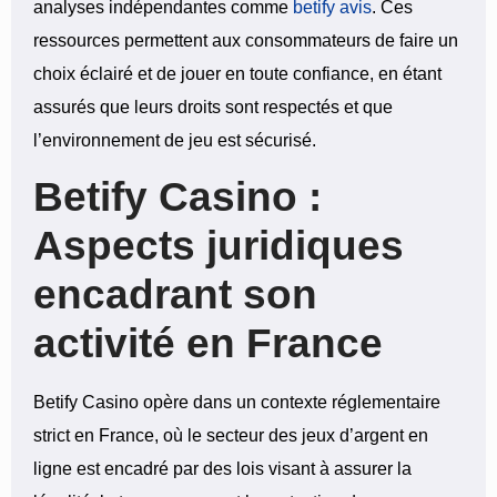
analyses indépendantes comme
betify avis
. Ces
ressources permettent aux consommateurs de faire un
choix éclairé et de jouer en toute confiance, en étant
assurés que leurs droits sont respectés et que
l’environnement de jeu est sécurisé.
Betify Casino :
Aspects juridiques
encadrant son
activité en France
Betify Casino opère dans un contexte réglementaire
strict en France, où le secteur des jeux d’argent en
ligne est encadré par des lois visant à assurer la