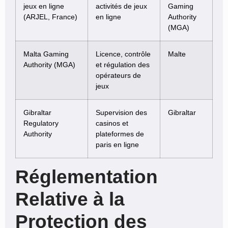
jeux en ligne
activités de jeux
Gaming
(ARJEL, France)
en ligne
Authority
(MGA)
Malta Gaming
Licence, contrôle
Malte
Authority (MGA)
et régulation des
opérateurs de
jeux
Gibraltar
Supervision des
Gibraltar
Regulatory
casinos et
Authority
plateformes de
paris en ligne
Réglementation
Relative à la
Protection des